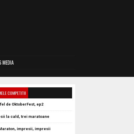
 MEDIA
MELE COMPETITII
tfel de OktoberFest, ep2
sii la cald, trei maratoane
Maraton, impresii, impresii