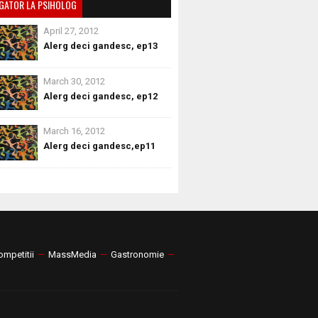
GATOR LA PSIHOLOG
April 27, 2012
Alerg deci gandesc, ep13
March 30, 2012
Alerg deci gandesc, ep12
March 16, 2012
Alerg deci gandesc,ep11
ompetitii
—
MassMedia
—
Gastronomie
—