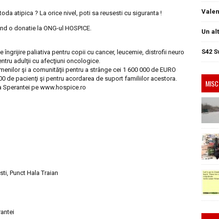
Valen
toda atipica ? La orice nivel, poti sa reusesti cu siguranta !
cand o donatie la ONG-ul HOSPICE.
Un al
S42 S
îngrijire paliativa pentru copii cu cancer, leucemie, distrofii neuro
ntru adulţii cu afecţiuni oncologice.
enilor şi a comunităţii pentru a strânge cei 1 600 000 de EURO
00 de pacienţi şi pentru acordarea de suport familiilor acestora.
MISC
a Sperantei pe www.hospice.ro
i, Punct Hala Traian
antei