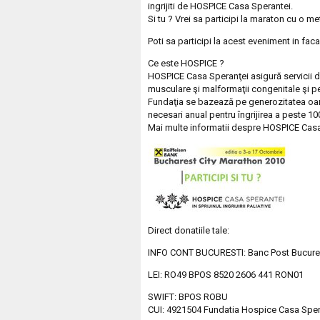
ingrijiti de HOSPICE Casa Sperantei.
Si tu ? Vrei sa participi la maraton cu o me
Poti sa participi la acest eveniment in fa
Ce este HOSPICE ?
HOSPICE Casa Speranţei asigură servicii de 
musculare şi malformaţii congenitale şi pe
Fundaţia se bazează pe generozitatea oam
necesari anual pentru îngrijirea a peste 10
Mai multe informatii despre HOSPICE Cas
Direct donatiile tale:
INFO CONT BUCURESTI: Banc Post Bucurest
LEI: RO49 BPOS 8520 2606 441 RON01
SWIFT: BPOS ROBU
CUI: 4921504 Fundatia Hospice Casa Sper