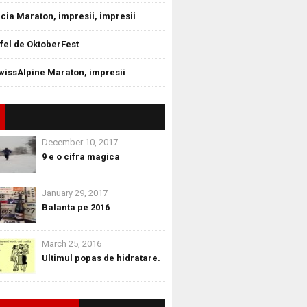
cia Maraton, impresii, impresii
tfel de OktoberFest
wissAlpine Maraton, impresii
December 10, 2017
9 e o cifra magica
January 29, 2017
Balanta pe 2016
March 25, 2016
Ultimul popas de hidratare.