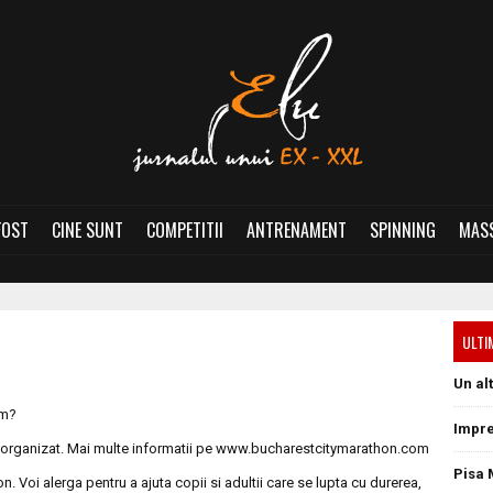
FOST
CINE SUNT
COMPETITII
ANTRENAMENT
SPINNING
MASS
ULTI
Un al
um?
Impre
 organizat. Mai multe informatii pe www.bucharestcitymarathon.com
Pisa 
 Voi alerga pentru a ajuta copii si adultii care se lupta cu durerea,