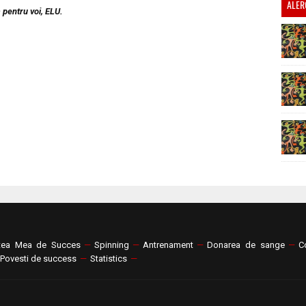
ALER
 pentru voi, ELU.
tea Mea de Succes
—
Spinning
—
Antrenament
—
Donarea de sange
—
C
Povesti de success
—
Statistics
—