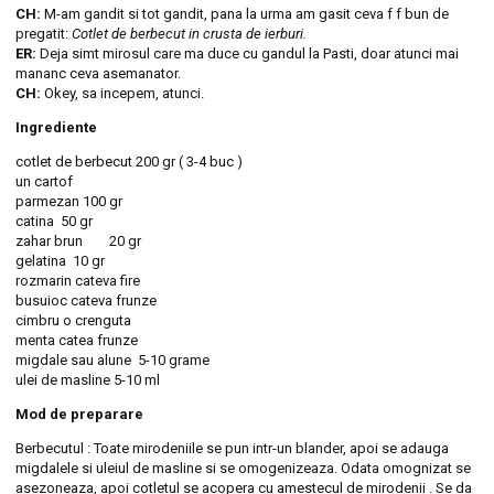
CH:
M-am gandit si tot gandit, pana la urma am gasit ceva f f bun de
pregatit:
Cotlet de berbecut in crusta de ierburi.
ER:
Deja simt mirosul care ma duce cu gandul la Pasti, doar atunci mai
mananc ceva asemanator.
CH:
Okey, sa incepem, atunci.
Ingrediente
cotlet de berbecut 200 gr ( 3-4 buc )
un cartof
parmezan 100 gr
catina 50 gr
zahar brun 20 gr
gelatina 10 gr
rozmarin cateva fire
busuioc cateva frunze
cimbru o crenguta
menta catea frunze
migdale sau alune 5-10 grame
ulei de masline 5-10 ml
Mod de preparare
Berbecutul : Toate mirodeniile se pun intr-un blander, apoi se adauga
migdalele si uleiul de masline si se omogenizeaza. Odata omognizat se
asezoneaza, apoi cotletul se acopera cu amestecul de mirodenii . Se da