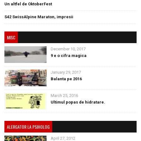
Un altfel de OktoberFest
S42 SwissAlpine Maraton, impresii
MISC
December 10, 2017
9 e o cifra magica
January 29, 2017
Balanta pe 2016
March 25, 2016
Ultimul popas de hidratare.
ALERGATOR LA PSIHOLOG
April 27, 2012