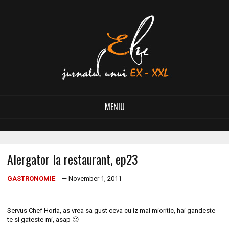
MENIU
Alergator la restaurant, ep23
GASTRONOMIE
— November 1, 2011
Servus Chef Horia, as vrea sa gust ceva cu iz mai mioritic, hai gandeste-
te si gateste-mi, asap 😛