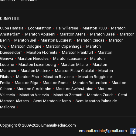
COMPETITII:
Cupa Hamsia
•
EcoMarathon
•
Hallwillersee
•
Maraton 7500
•
Maraton
Amsterdam
•
Maraton Apuseni
•
Maraton Atena
•
Maraton Basel
•
Maraton
Berlin
•
Maraton Biel
•
Maraton Bucuresti
•
Maraton Ciucas
•
Maraton
Cluj
•
Maraton Cologne
•
Maraton Copenhaga
•
Maraton
Duesseldorf
•
Maraton FLorenta
•
Maraton Frankfurt
•
Maraton
Geneva
•
Maraton Hercules
•
Maraton Lausanne
•
Maraton
Lucerne
•
Maraton Luxembourg
•
Maraton Milano
•
Maraton
Munchen
•
Maraton Muttenz
•
Maraton Piatra Craiului
•
Maraton
Pilatus
•
Maraton Pisa
•
Maraton Ravenna
•
Maraton Reggio nell
Emilia
•
Maraton Riga
•
Maraton Roma
•
Maraton Rotterdam
•
Maraton
Sahara
•
Maraton Stockholm
•
Maraton SwissAlpine
•
Maraton
Valencia
•
Maraton Venezia
•
Maraton Zermatt
•
Maraton Zurich
•
Semi
Maraton Aletsch
•
Semi Maraton Inferno
•
Semi Maraton Palma de
Mallorca
•
Copyright © 2009-2026 EmanuilRednic.com