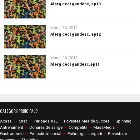
Alerg deci gandesc, ep13
March 30, 2012
Alerg deci gandesc, ep12
March 16, 2012
Alerg deci gandesc,ep11
CATEGORII PRINCIPALE:
Acasa
—
Misc
—
Perioada XXL
—
Povestea Mea de Succes
—
Spinning
—
Antrenament
—
Donarea de sange
—
Competitii
—
MassMedia
—
Gastronomie
—
Proiectie in social
—
Psihologia alergarii
—
Povesti de
success
—
Statistics
—