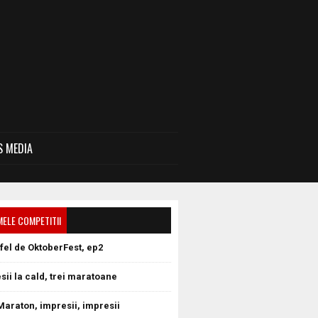
 MEDIA
MELE COMPETITII
tfel de OktoberFest, ep2
sii la cald, trei maratoane
Maraton, impresii, impresii