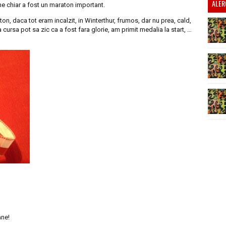
ALER
ine chiar a fost un maraton important.
n, daca tot eram incalzit, in Winterthur, frumos, dar nu prea, cald,
a cursa pot sa zic ca a fost fara glorie, am primit medalia la start, …
ane!