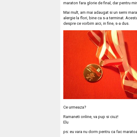
maraton fara glorie de final, dar pentru m
Mai mult, am mai adaugat si un semi marato
alergie la flori, bine ca s-a terminat. Acest
despre ce vorbim aici, in fine, s-a dus.
Ce urmeaza?
Ramaneti online, va pup si ciuz!
Elu
ps: eu vara nu dorm pentru ca fac marato