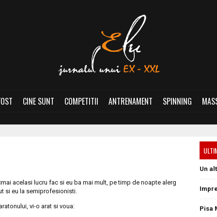
FOST
CINE SUNT
COMPETITII
ANTRENAMENT
SPINNING
MASS
ULTI
Un al
mai acelasi lucru fac si eu ba mai mult, pe timp de noapte alerg
Impre
t si eu la semiprofesionisti.
ratonului, vi-o arat si voua:
Pisa 