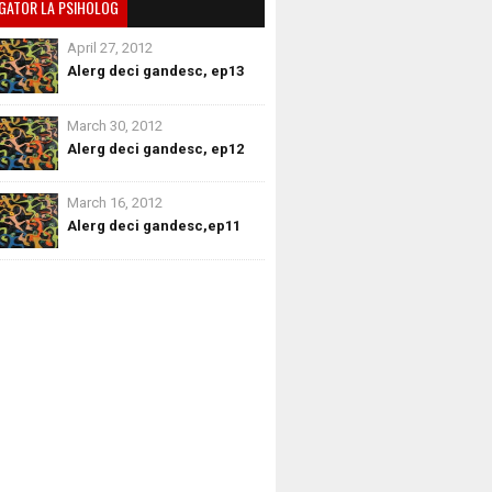
GATOR LA PSIHOLOG
April 27, 2012
Alerg deci gandesc, ep13
March 30, 2012
Alerg deci gandesc, ep12
March 16, 2012
Alerg deci gandesc,ep11