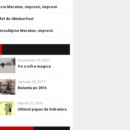
cia Maraton, impresii, impresii
tfel de OktoberFest
wissAlpine Maraton, impresii
December 10, 2017
9 e o cifra magica
January 29, 2017
Balanta pe 2016
March 25, 2016
Ultimul popas de hidratare.