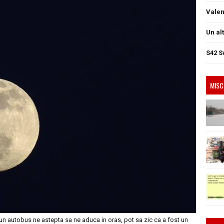
Valen
Un al
S42 S
MISC
un autobus ne astepta sa ne aduca in oras, pot sa zic ca a fost un