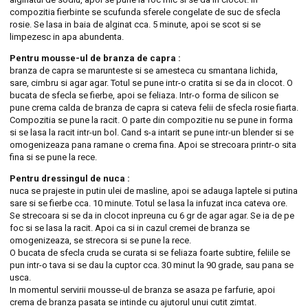
compozitia fierbinte se scufunda sferele congelate de suc de sfecla
rosie. Se lasa in baia de alginat cca. 5 minute, apoi se scot si se
limpezesc in apa abundenta.
Pentru mousse-ul de branza de capra :
branza de capra se marunteste si se amesteca cu smantana lichida,
sare, cimbru si agar agar. Totul se pune intr-o cratita si se da in clocot. O
bucata de sfecla se fierbe, apoi se feliaza. Intr-o forma de silicon se
pune crema calda de branza de capra si cateva felii de sfecla rosie fiarta.
Compozitia se pune la racit. O parte din compozitie nu se pune in forma
si se lasa la racit intr-un bol. Cand s-a intarit se pune intr-un blender si se
omogenizeaza pana ramane o crema fina. Apoi se strecoara printr-o sita
fina si se pune la rece.
Pentru dressingul de nuca :
nuca se prajeste in putin ulei de masline, apoi se adauga laptele si putina
sare si se fierbe cca. 10 minute. Totul se lasa la infuzat inca cateva ore.
Se strecoara si se da in clocot inpreuna cu 6 gr de agar agar. Se ia de pe
foc si se lasa la racit. Apoi ca si in cazul cremei de branza se
omogenizeaza, se strecora si se pune la rece.
O bucata de sfecla cruda se curata si se feliaza foarte subtire, feliile se
pun intr-o tava si se dau la cuptor cca. 30 minut la 90 grade, sau pana se
usca.
In momentul servirii mousse-ul de branza se asaza pe farfurie, apoi
crema de branza pasata se intinde cu ajutorul unui cutit zimtat.