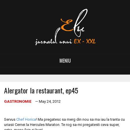
MENIU
Alergator la restaurant, ep45
GASTRONOMIE
— May 24, 2012
Servus
Chef Horica
! Ma pregatesc sa merg din nou sa ma iau la tranta cu
uriasii Cernei la Hercules Maraton. Te rog sa-mi pregatesti ceva super,
extra, mega fain si bun!