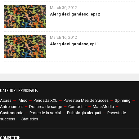
March 30, 2012
Alerg deci gandesc, ep12
March 16, 2012
Alerg deci gandesc,ep11
CATEGORII PRINCIPALE:
Acasa
—
Misc
—
Perioada XXL
—
Povestea Mea de Succes
—
Spinning
—
Antrenament
—
Donarea de sange
—
Competitii
—
MassMedia
—
Gastronomie
—
Proiectie in social
—
Psihologia alergarii
—
Povesti de
success
—
Statistics
—
COMPETITII: