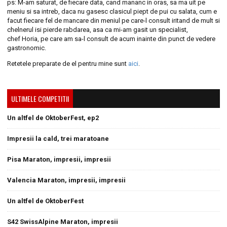
ps: M-am saturat, de fiecare data, cand mananc in oras, sa ma uit pe
meniu si sa intreb, daca nu gasesc clasicul piept de pui cu salata, cum e
facut fiecare fel de mancare din meniul pe care-l consult iritand de mult si
chelnerul isi pierde rabdarea, asa ca mi-am gasit un specialist,
chef Horia, pe care am sa-l consult de acum inainte din punct de vedere
gastronomic.
Retetele preparate de el pentru mine sunt
aici
.
ULTIMELE COMPETITII
Un altfel de OktoberFest, ep2
Impresii la cald, trei maratoane
Pisa Maraton, impresii, impresii
Valencia Maraton, impresii, impresii
Un altfel de OktoberFest
S42 SwissAlpine Maraton, impresii