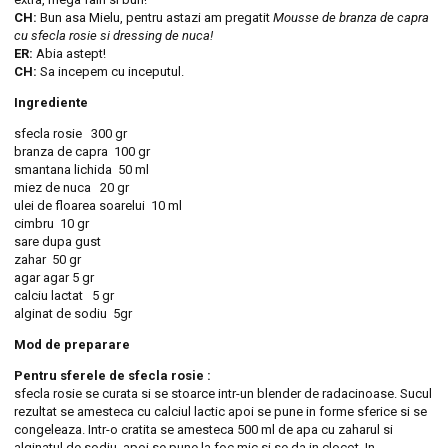
CH:
Bun asa Mielu, pentru astazi am pregatit
Mousse de branza de capra
cu sfecla rosie si dressing de nuca!
ER:
Abia astept!
CH:
Sa incepem cu inceputul.
Ingrediente
sfecla rosie 300 gr
branza de capra 100 gr
smantana lichida 50 ml
miez de nuca 20 gr
ulei de floarea soarelui 10 ml
cimbru 10 gr
sare dupa gust
zahar 50 gr
agar agar 5 gr
calciu lactat 5 gr
alginat de sodiu 5gr
Mod de preparare
Pentru sferele de sfecla rosie :
sfecla rosie se curata si se stoarce intr-un blender de radacinoase. Sucul
rezultat se amesteca cu calciul lactic apoi se pune in forme sferice si se
congeleaza. Intr-o cratita se amesteca 500 ml de apa cu zaharul si
alginatul de sodiu, apoi se pune la foc mic si se da in clocot. In