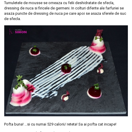
Turnuletele de mousse se orneaza cu felii deshidratate de sfecla,
dressing de nuca si firicele de germeni. In colturi diferite ale farfuriei se
asaza puncte de dressing de nuca pe care apoi se asaza sferele de suc
de sfecla.
Pofta buna! …si cu numai 529 calorii/ reteta! Sa ai pofta cat incape!