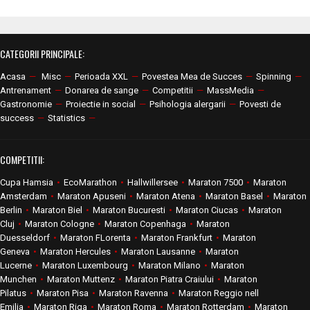
CATEGORII PRINCIPALE:
Acasa
—
Misc
—
Perioada XXL
—
Povestea Mea de Succes
—
Spinning
—
Antrenament
—
Donarea de sange
—
Competitii
—
MassMedia
—
Gastronomie
—
Proiectie in social
—
Psihologia alergarii
—
Povesti de
success
—
Statistics
—
COMPETITII:
Cupa Hamsia
•
EcoMarathon
•
Hallwillersee
•
Maraton 7500
•
Maraton
Amsterdam
•
Maraton Apuseni
•
Maraton Atena
•
Maraton Basel
•
Maraton
Berlin
•
Maraton Biel
•
Maraton Bucuresti
•
Maraton Ciucas
•
Maraton
Cluj
•
Maraton Cologne
•
Maraton Copenhaga
•
Maraton
Duesseldorf
•
Maraton FLorenta
•
Maraton Frankfurt
•
Maraton
Geneva
•
Maraton Hercules
•
Maraton Lausanne
•
Maraton
Lucerne
•
Maraton Luxembourg
•
Maraton Milano
•
Maraton
Munchen
•
Maraton Muttenz
•
Maraton Piatra Craiului
•
Maraton
Pilatus
•
Maraton Pisa
•
Maraton Ravenna
•
Maraton Reggio nell
Emilia
•
Maraton Riga
•
Maraton Roma
•
Maraton Rotterdam
•
Maraton