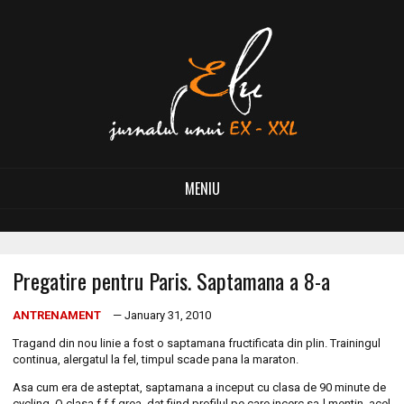
MENIU
Pregatire pentru Paris. Saptamana a 8-a
ANTRENAMENT
— January 31, 2010
Tragand din nou linie a fost o saptamana fructificata din plin. Trainingul
continua, alergatul la fel, timpul scade pana la maraton.
Asa cum era de asteptat, saptamana a inceput cu clasa de 90 minute de
cycling. O clasa f f f grea, dat fiind profilul pe care incerc sa-l mentin, acel