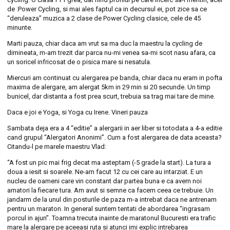
de :Power Cycling, si mai ales faptul ca in decursul ei, pot zice sa ce
“deruleaza” muzica a 2 clase de Power Cycling clasice, cele de 45
minunte.
Marti pauza, chiar daca am vrut sa ma duc la maestru la cycling de
dimineata, m-am trezit dar parca nu-mi venea sa-mi scot nasu afara, ca
un soricel infricosat de o pisica mare si nesatula.
Miercuri am continuat cu alergarea pe banda, chiar daca nu eram in pofta
maxima de alergare, am alergat 5km in 29 min si 20 secunde. Un timp
bunicel, dar distanta a fost prea scurt, trebuia sa trag mai tare de mine.
Daca e joi e Yoga, si Yoga cu Irene. Vineri pauza
Sambata deja era a 4 “editie” a alergarii in aer liber si totodata a 4-a editie
cand grupul “Alergatori Anonimi”. Cum a fost alergarea de data aceasta?
Citandu-l pe marele maestru Vlad:
“A fost un pic mai frig decat ma asteptam (-5 grade la start). La tura a
doua a iesit si soarele. Ne-am facut 12 cu cei care au intarziat. E un
nucleu de oameni care vin constant dar partea buna e ca avem noi
amatori la fiecare tura. Am avut si semne ca facem ceea ce trebuie. Un
jandarm de la unul din posturile de paza m-a intrebat daca ne antrenam
pentru un maraton. In general suntem tentati de abordarea “ingrasam
porcul in ajun”. Toamna trecuta inainte de maratonul Bucuresti era trafic
mare la alergare pe aceeasi ruta si atunci imi explic intrebarea