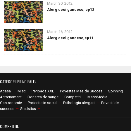
March 30, 2012
Alerg deci gandesc, ep12
March 16, 2012
Alerg deci gandesc,ep11
CATEGORII PRINCIPALE:
Acasa
—
Misc
—
Perioada XXL
—
Povestea Mea de Succes
—
Spinning
—
Antrenament
—
Donarea de sange
—
Competitii
—
MassMedia
—
Gastronomie
—
Proiectie in social
—
Psihologia alergarii
—
Povesti de
success
—
Statistics
—
COMPETITII: