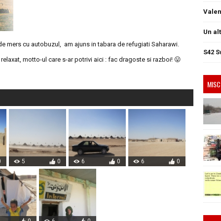
Valen
Un al
e de mers cu autobuzul, am ajuns in tabara de refugiati Saharawi.
S42 S
 relaxat, motto-ul care s-ar potrivi aici : fac dragoste si razboi! 😛
MISC
0
5
0
6
0
6
0