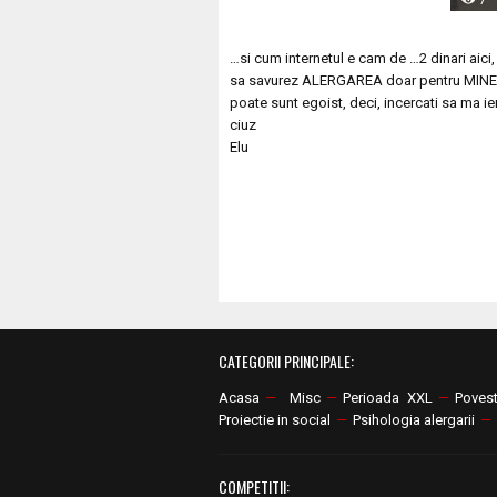
7
…si cum internetul e cam de …2 dinari aici
sa savurez ALERGAREA doar pentru MINE
poate sunt egoist, deci, incercati sa ma ie
ciuz
Elu
CATEGORII PRINCIPALE:
Acasa
—
Misc
—
Perioada XXL
—
Poves
Proiectie in social
—
Psihologia alergarii
—
COMPETITII: