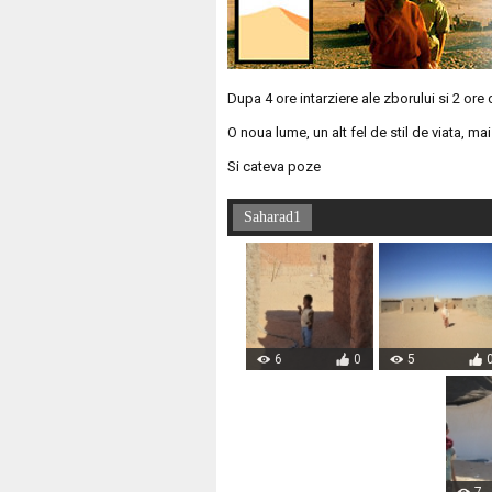
Dupa 4 ore intarziere ale zborului si 2 or
O noua lume, un alt fel de stil de viata, mai
Si cateva poze
Saharad1
6
0
5