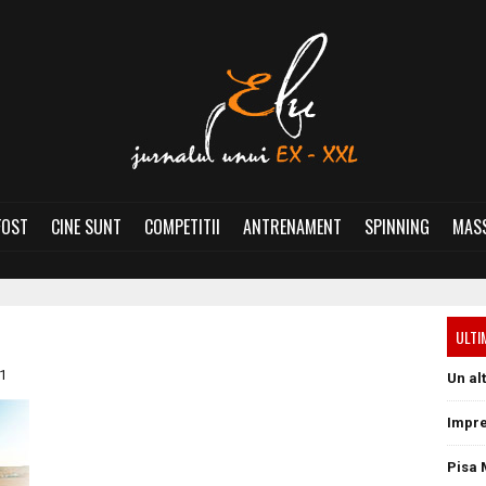
FOST
CINE SUNT
COMPETITII
ANTRENAMENT
SPINNING
MASS
ULTI
1
Un al
Impre
Pisa 