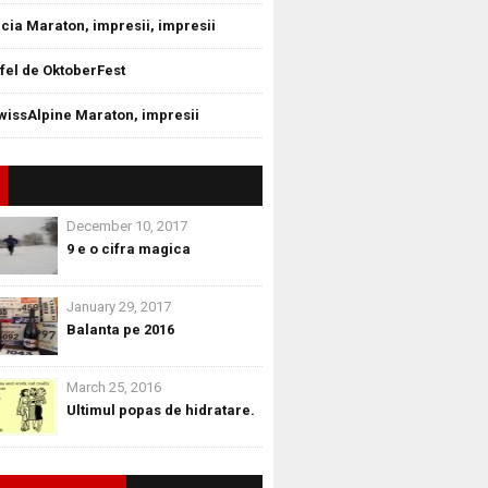
cia Maraton, impresii, impresii
tfel de OktoberFest
wissAlpine Maraton, impresii
December 10, 2017
9 e o cifra magica
January 29, 2017
Balanta pe 2016
March 25, 2016
Ultimul popas de hidratare.