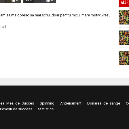
0
6
0
ALER
, am sa ma opresc sa mai scriu, doar pentru micul mare motiv: vreau
.
rtati…
tea Mea de Succes
—
Spinning
—
Antrenament
—
Donarea de sange
—
C
Povesti de success
—
Statistics
—