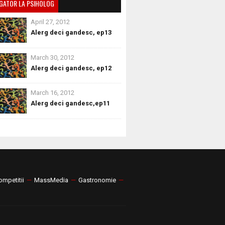
GATOR LA PSIHOLOG
April 27, 2012
Alerg deci gandesc, ep13
March 30, 2012
Alerg deci gandesc, ep12
March 16, 2012
Alerg deci gandesc,ep11
ompetitii
—
MassMedia
—
Gastronomie
—