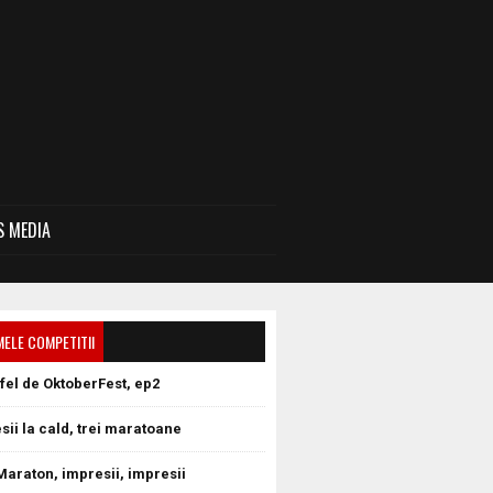
 MEDIA
MELE COMPETITII
tfel de OktoberFest, ep2
sii la cald, trei maratoane
Maraton, impresii, impresii