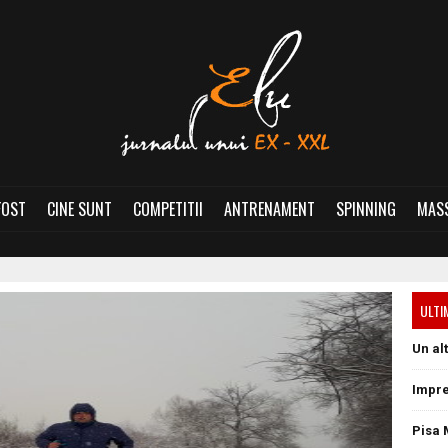
FOST
CINE SUNT
COMPETITII
ANTRENAMENT
SPINNING
MASS
ULTI
Un al
Impre
Pisa 