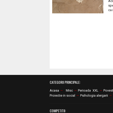
Acu
spe
ca 
CATEGORII PRINCIPALE:
Acasa
—
Misc
—
Perioada XXL
—
Poves
Proiectie in social
—
Psihologia alergarii
—
COMPETITII: