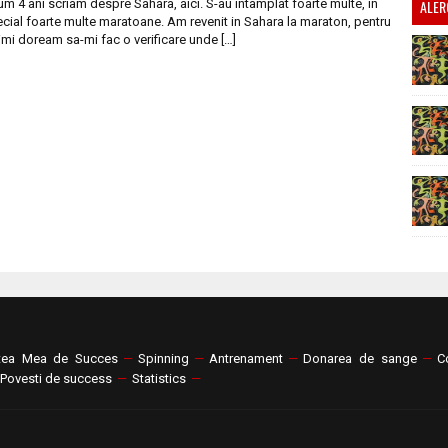
m 4 ani scriam despre Sahara, aici. S-au intamplat foarte multe, in
ALER
cial foarte multe maratoane. Am revenit in Sahara la maraton, pentru
imi doream sa-mi fac o verificare unde […]
tea Mea de Succes
—
Spinning
—
Antrenament
—
Donarea de sange
—
C
Povesti de success
—
Statistics
—