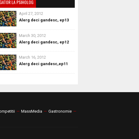
GATOR LA PSIHOLOG
April 27, 2012
Alerg deci gandesc, ep13
March 30, 2012
Alerg deci gandesc, ep12
March 16, 2012
Alerg deci gandesc,ep11
ompetitii
—
MassMedia
—
Gastronomie
—