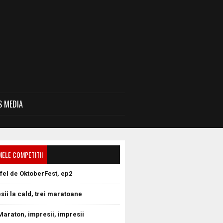
 MEDIA
MELE COMPETITII
tfel de OktoberFest, ep2
sii la cald, trei maratoane
Maraton, impresii, impresii