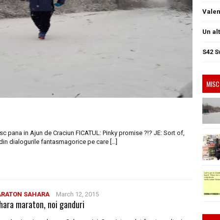
Valen
Un al
S42 S
MISC
sc pana in Ajun de Craciun FICATUL: Pinky promise ?!? JE: Sort of,
din dialogurile fantasmagorice pe care […]
RATON SAHARA
March 12, 2015
hara maraton, noi ganduri