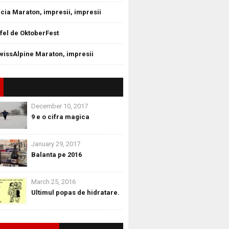
cia Maraton, impresii, impresii
tfel de OktoberFest
wissAlpine Maraton, impresii
December 10, 2017
9 e o cifra magica
January 29, 2017
Balanta pe 2016
March 25, 2016
Ultimul popas de hidratare.