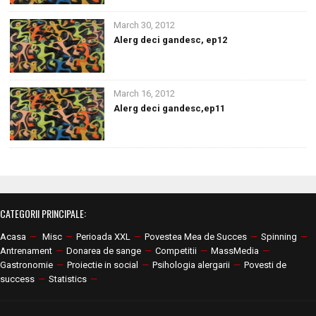
March 30, 2012
Alerg deci gandesc, ep12
March 16, 2012
Alerg deci gandesc,ep11
CATEGORII PRINCIPALE:
Acasa
—
Misc
—
Perioada XXL
—
Povestea Mea de Succes
—
Spinning
—
Antrenament
—
Donarea de sange
—
Competitii
—
MassMedia
—
Gastronomie
—
Proiectie in social
—
Psihologia alergarii
—
Povesti de
success
—
Statistics
—