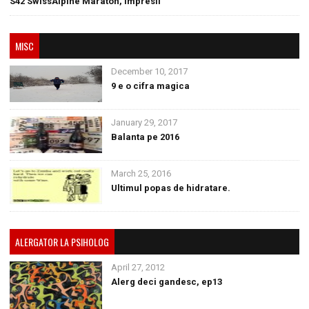
S42 SwissAlpine Maraton, impresii
MISC
December 10, 2017
9 e o cifra magica
January 29, 2017
Balanta pe 2016
March 25, 2016
Ultimul popas de hidratare.
ALERGATOR LA PSIHOLOG
April 27, 2012
Alerg deci gandesc, ep13