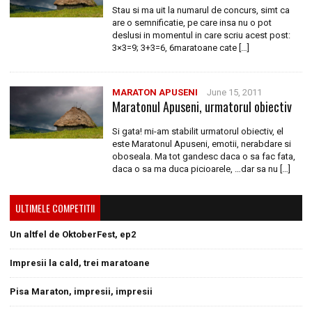
Stau si ma uit la numarul de concurs, simt ca
are o semnificatie, pe care insa nu o pot
deslusi in momentul in care scriu acest post:
3×3=9; 3+3=6, 6maratoane cate […]
MARATON APUSENI
June 15, 2011
Maratonul Apuseni, urmatorul obiectiv
Si gata! mi-am stabilit urmatorul obiectiv, el
este Maratonul Apuseni, emotii, nerabdare si
oboseala. Ma tot gandesc daca o sa fac fata,
daca o sa ma duca picioarele, …dar sa nu […]
ULTIMELE COMPETITII
Un altfel de OktoberFest, ep2
Impresii la cald, trei maratoane
Pisa Maraton, impresii, impresii