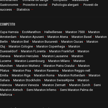
Gastronomie
—
Proiectie in social
—
Psihologia alergarii
—
Povesti de
success
—
Statistics
—
COMPETITII:
Cupa Hamsia
•
EcoMarathon
•
Hallwillersee
•
Maraton 7500
•
Maraton
Amsterdam
•
Maraton Apuseni
•
Maraton Atena
•
Maraton Basel
•
Maraton
Berlin
•
Maraton Biel
•
Maraton Bucuresti
•
Maraton Ciucas
•
Maraton
Cluj
•
Maraton Cologne
•
Maraton Copenhaga
•
Maraton
Duesseldorf
•
Maraton FLorenta
•
Maraton Frankfurt
•
Maraton
Geneva
•
Maraton Hercules
•
Maraton Lausanne
•
Maraton
Lucerne
•
Maraton Luxembourg
•
Maraton Milano
•
Maraton
Munchen
•
Maraton Muttenz
•
Maraton Piatra Craiului
•
Maraton
Pilatus
•
Maraton Pisa
•
Maraton Ravenna
•
Maraton Reggio nell
Emilia
•
Maraton Riga
•
Maraton Roma
•
Maraton Rotterdam
•
Maraton
Sahara
•
Maraton Stockholm
•
Maraton SwissAlpine
•
Maraton
Valencia
•
Maraton Venezia
•
Maraton Zermatt
•
Maraton Zurich
•
Semi
Maraton Aletsch
•
Semi Maraton Inferno
•
Semi Maraton Palma de
Mallorca
•