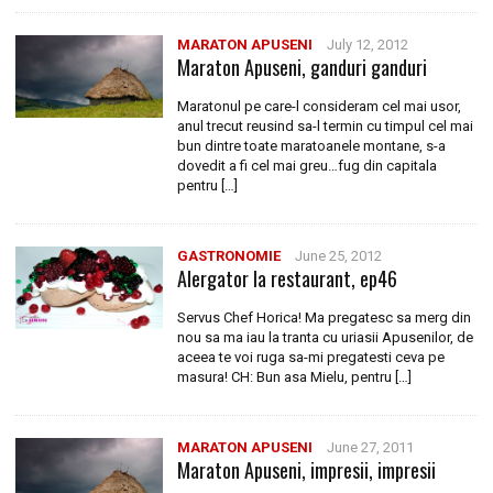
MARATON APUSENI
July 12, 2012
Maraton Apuseni, ganduri ganduri
Maratonul pe care-l consideram cel mai usor,
anul trecut reusind sa-l termin cu timpul cel mai
bun dintre toate maratoanele montane, s-a
dovedit a fi cel mai greu…fug din capitala
pentru […]
GASTRONOMIE
June 25, 2012
Alergator la restaurant, ep46
Servus Chef Horica! Ma pregatesc sa merg din
nou sa ma iau la tranta cu uriasii Apusenilor, de
aceea te voi ruga sa-mi pregatesti ceva pe
masura! CH: Bun asa Mielu, pentru […]
MARATON APUSENI
June 27, 2011
Maraton Apuseni, impresii, impresii