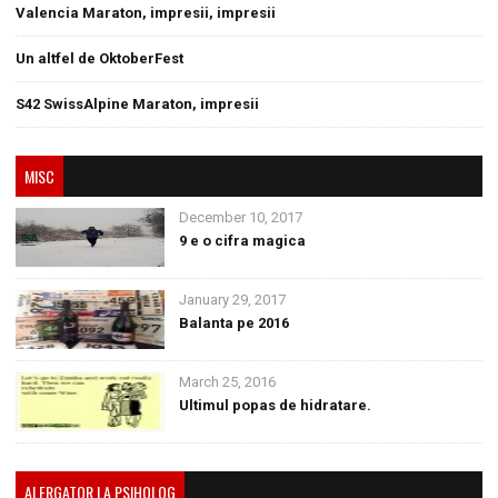
Valencia Maraton, impresii, impresii
Un altfel de OktoberFest
S42 SwissAlpine Maraton, impresii
MISC
December 10, 2017
9 e o cifra magica
January 29, 2017
Balanta pe 2016
March 25, 2016
Ultimul popas de hidratare.
ALERGATOR LA PSIHOLOG