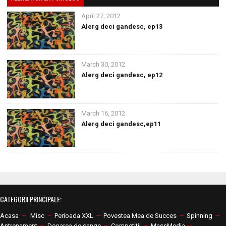
April 27, 2012
Alerg deci gandesc, ep13
March 30, 2012
Alerg deci gandesc, ep12
March 16, 2012
Alerg deci gandesc,ep11
CATEGORII PRINCIPALE:
Acasa
—
Misc
—
Perioada XXL
—
Povestea Mea de Succes
—
Spinning
—
Antrenament
—
Donarea de sange
—
Competitii
—
MassMedia
—