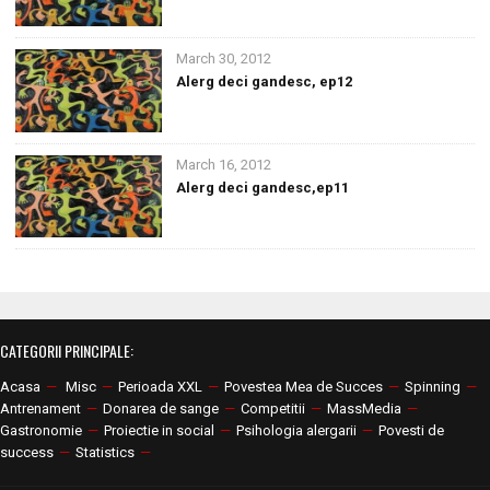
March 30, 2012
Alerg deci gandesc, ep12
March 16, 2012
Alerg deci gandesc,ep11
CATEGORII PRINCIPALE:
Acasa
—
Misc
—
Perioada XXL
—
Povestea Mea de Succes
—
Spinning
—
Antrenament
—
Donarea de sange
—
Competitii
—
MassMedia
—
Gastronomie
—
Proiectie in social
—
Psihologia alergarii
—
Povesti de
success
—
Statistics
—