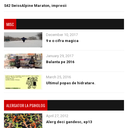
S42 SwissAlpine Maraton, impresii
MISC
December 10, 2017
9 e o cifra magica
January 29, 2017
Balanta pe 2016
March 25, 2016
Ultimul popas de hidratare.
ALERGATOR LA PSIHOLOG
April 27, 2012
Alerg deci gandesc, ep13