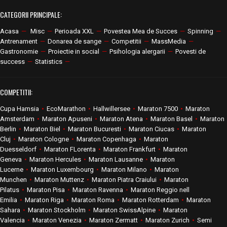
CATEGORII PRINCIPALE:
Acasa
—
Misc
—
Perioada XXL
—
Povestea Mea de Succes
—
Spinning
—
Antrenament
—
Donarea de sange
—
Competitii
—
MassMedia
—
Gastronomie
—
Proiectie in social
—
Psihologia alergarii
—
Povesti de
success
—
Statistics
—
COMPETITII:
Cupa Hamsia
•
EcoMarathon
•
Hallwillersee
•
Maraton 7500
•
Maraton
Amsterdam
•
Maraton Apuseni
•
Maraton Atena
•
Maraton Basel
•
Maraton
Berlin
•
Maraton Biel
•
Maraton Bucuresti
•
Maraton Ciucas
•
Maraton
Cluj
•
Maraton Cologne
•
Maraton Copenhaga
•
Maraton
Duesseldorf
•
Maraton FLorenta
•
Maraton Frankfurt
•
Maraton
Geneva
•
Maraton Hercules
•
Maraton Lausanne
•
Maraton
Lucerne
•
Maraton Luxembourg
•
Maraton Milano
•
Maraton
Munchen
•
Maraton Muttenz
•
Maraton Piatra Craiului
•
Maraton
Pilatus
•
Maraton Pisa
•
Maraton Ravenna
•
Maraton Reggio nell
Emilia
•
Maraton Riga
•
Maraton Roma
•
Maraton Rotterdam
•
Maraton
Sahara
•
Maraton Stockholm
•
Maraton SwissAlpine
•
Maraton
Valencia
•
Maraton Venezia
•
Maraton Zermatt
•
Maraton Zurich
•
Semi