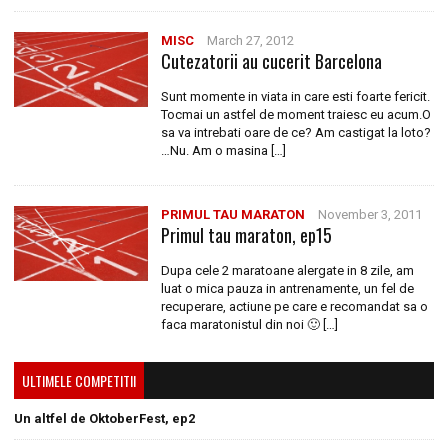
MISC
March 27, 2012
Cutezatorii au cucerit Barcelona
Sunt momente in viata in care esti foarte fericit.
Tocmai un astfel de moment traiesc eu acum.O
sa va intrebati oare de ce? Am castigat la loto?
…Nu. Am o masina […]
PRIMUL TAU MARATON
November 3, 2011
Primul tau maraton, ep15
Dupa cele 2 maratoane alergate in 8 zile, am
luat o mica pauza in antrenamente, un fel de
recuperare, actiune pe care e recomandat sa o
faca maratonistul din noi 🙂 […]
ULTIMELE COMPETITII
Un altfel de OktoberFest, ep2