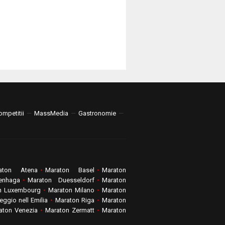
ompetitii
—
MassMedia
—
Gastronomie
—
aton Atena
•
Maraton Basel
•
Maraton
enhaga
•
Maraton Duesseldorf
•
Maraton
n Luxembourg
•
Maraton Milano
•
Maraton
ggio nell Emilia
•
Maraton Riga
•
Maraton
aton Venezia
•
Maraton Zermatt
•
Maraton