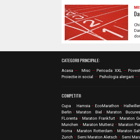
MI
Da
Chi
Dar
don
CATEGORII PRINCIPALE:
Acasa
—
Misc
—
Perioada XXL
—
Poves
Proiectie in social
—
Psihologia alergarii
—
COMPETITII:
Cupa Hamsia
•
EcoMarathon
•
Hallwille
Berlin
•
Maraton Biel
•
Maraton Bucures
FLorenta
•
Maraton Frankfurt
•
Maraton G
Munchen
•
Maraton Muttenz
•
Maraton Piat
Roma
•
Maraton Rotterdam
•
Maraton Sa
Zurich
•
Semi Maraton Aletsch
•
Semi Mara