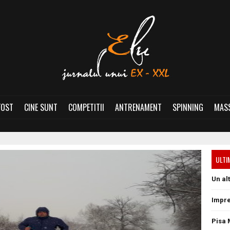
FOST
CINE SUNT
COMPETITII
ANTRENAMENT
SPINNING
MASS
ULTI
Un al
Impre
Pisa 