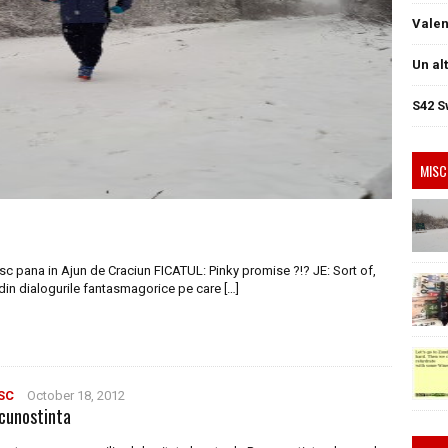
Valen
Un al
S42 S
MISC
sc pana in Ajun de Craciun FICATUL: Pinky promise ?!? JE: Sort of,
din dialogurile fantasmagorice pe care […]
SC
October 18, 2012
cunostinta