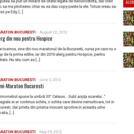
putea sa pun un miliard de citate legate de Recunostinta, dar cred
ALER
o sa ma plictisesc chiar eu sa dau copy-paste la ele. Totusi vreau sa-
itez pe Edy, […]
RATON BUCURESTI
August 22, 2012
erg din nou pentru Hospice
e toamna, vine din nou maratonul de la Bucuresti, cursa pe care nu o
p de la prima editie, iar din 2010 alerg pentru Hospice, pentru
itate. Nu stiu cum as […]
RATON BUCURESTI
June 5, 2012
mi-Maraton Bucuresti
rmometrul spune la umbră 33° Celsius… Subt arşiţa soarelui…”
agiale si-ar continua schita, o schita care devine nemuritoare, tot in
uresti, dar privita din prisma miscarii sportive in aceasta urbe
sita, […]
RATON BUCURESTI
May 29, 2012