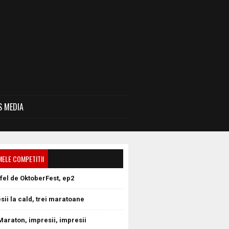
 MEDIA
MELE COMPETITII
tfel de OktoberFest, ep2
sii la cald, trei maratoane
Maraton, impresii, impresii