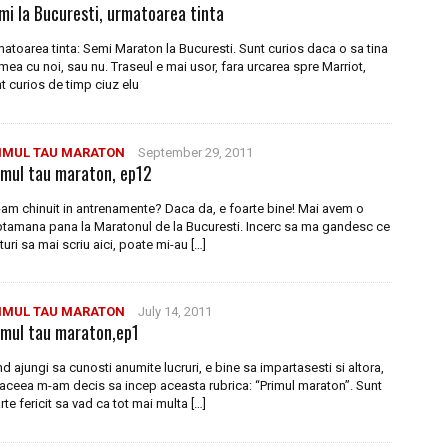
mi la Bucuresti, urmatoarea tinta
atoarea tinta: Semi Maraton la Bucuresti. Sunt curios daca o sa tina
mea cu noi, sau nu. Traseul e mai usor, fara urcarea spre Marriot,
t curios de timp ciuz elu
IMUL TAU MARATON
September 29, 2011
imul tau maraton, ep12
am chinuit in antrenamente? Daca da, e foarte bine! Mai avem o
tamana pana la Maratonul de la Bucuresti. Incerc sa ma gandesc ce
turi sa mai scriu aici, poate mi-au […]
IMUL TAU MARATON
July 14, 2011
imul tau maraton,ep1
d ajungi sa cunosti anumite lucruri, e bine sa impartasesti si altora,
aceea m-am decis sa incep aceasta rubrica: “Primul maraton”. Sunt
rte fericit sa vad ca tot mai multa […]