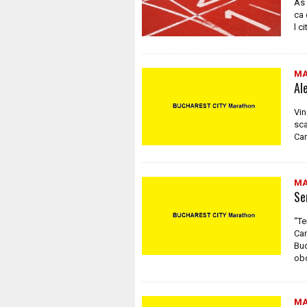
As 
ca 
l c
MA
Al
Vin
sca
Car
MA
Se
“Te
Car
Buc
obo
MA