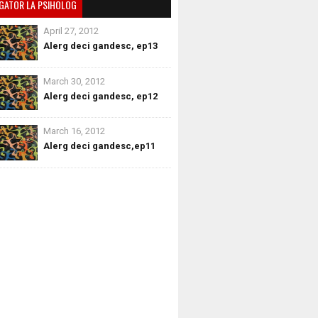
GATOR LA PSIHOLOG
April 27, 2012
Alerg deci gandesc, ep13
March 30, 2012
Alerg deci gandesc, ep12
March 16, 2012
Alerg deci gandesc,ep11