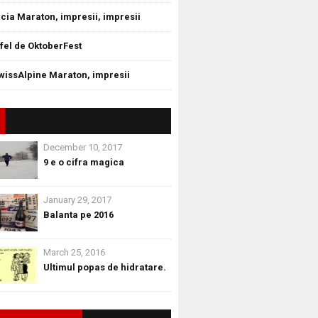
cia Maraton, impresii, impresii
tfel de OktoberFest
wissAlpine Maraton, impresii
December 10, 2017
9 e o cifra magica
January 29, 2017
Balanta pe 2016
March 25, 2016
Ultimul popas de hidratare.