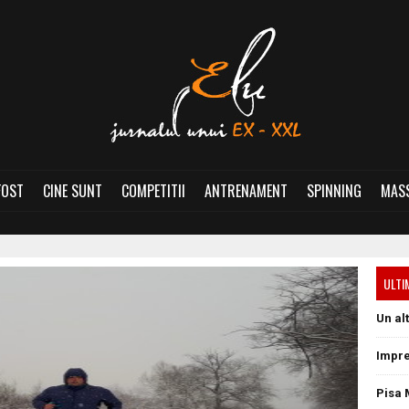
FOST
CINE SUNT
COMPETITII
ANTRENAMENT
SPINNING
MASS
ULTI
Un al
Impre
Pisa 