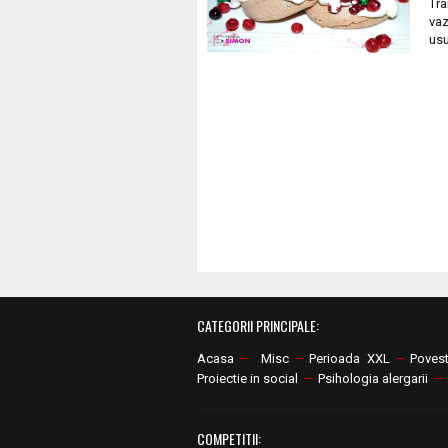
Tra
vaz
usu
CATEGORII PRINCIPALE:
Acasa
—
Misc
—
Perioada XXL
—
Poves
Proiectie in social
—
Psihologia alergarii
—
COMPETITII: