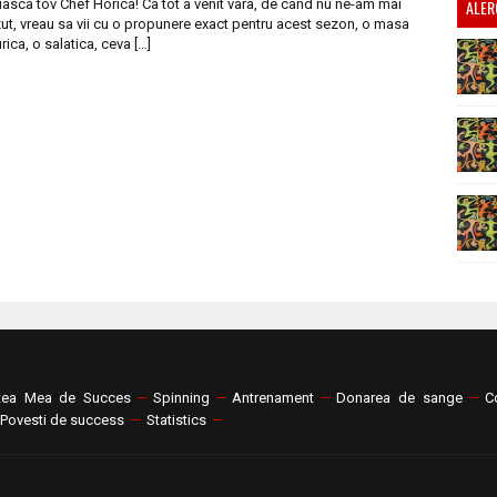
iasca tov Chef Horica! Ca tot a venit vara, de cand nu ne-am mai
ALER
ut, vreau sa vii cu o propunere exact pentru acest sezon, o masa
rica, o salatica, ceva […]
tea Mea de Succes
—
Spinning
—
Antrenament
—
Donarea de sange
—
C
Povesti de success
—
Statistics
—