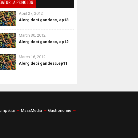
GATOR LA PSIHOLOG
April 27, 2012
Alerg deci gandesc, ep13
March 30, 2012
Alerg deci gandesc, ep12
March 16, 2012
Alerg deci gandesc,ep11
ompetitii
—
MassMedia
—
Gastronomie
—