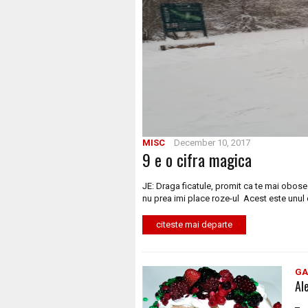
MISC
December 10, 2017
9 e o cifra magica
JE: Draga ficatule, promit ca te mai obose
nu prea imi place roze-ul Acest este unul 
citeste mai departe
GA
Al