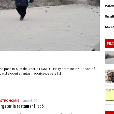
Valen
Un al
S42 S
MISC
sc pana in Ajun de Craciun FICATUL: Pinky promise ?!? JE: Sort of,
din dialogurile fantasmagorice pe care […]
STRONOMIE
June 6, 2011
ergator la restaurant, ep5