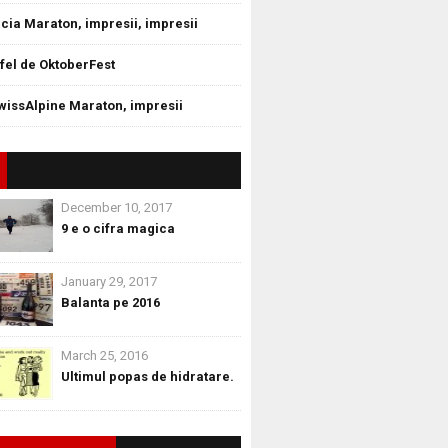
cia Maraton, impresii, impresii
tfel de OktoberFest
wissAlpine Maraton, impresii
December 10, 2017
9 e o cifra magica
January 29, 2017
Balanta pe 2016
March 25, 2016
Ultimul popas de hidratare.