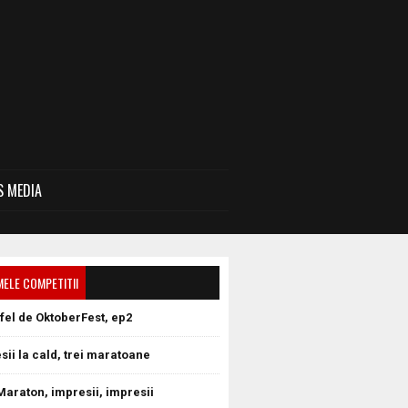
 MEDIA
MELE COMPETITII
tfel de OktoberFest, ep2
sii la cald, trei maratoane
Maraton, impresii, impresii