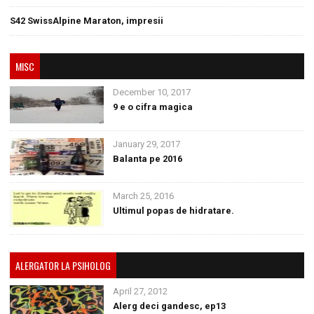
S42 SwissAlpine Maraton, impresii
MISC
December 10, 2017
9 e o cifra magica
January 29, 2017
Balanta pe 2016
March 25, 2016
Ultimul popas de hidratare.
ALERGATOR LA PSIHOLOG
April 27, 2012
Alerg deci gandesc, ep13