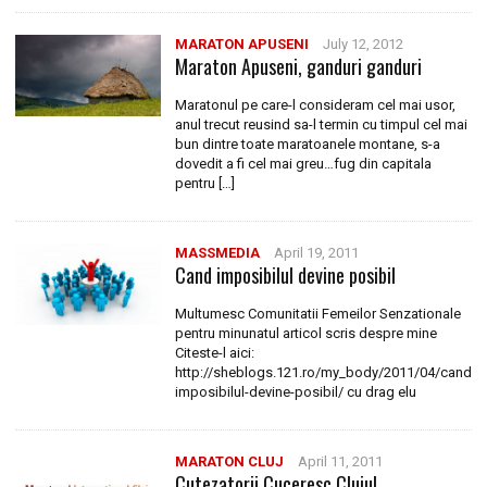
MARATON APUSENI
July 12, 2012
Maraton Apuseni, ganduri ganduri
Maratonul pe care-l consideram cel mai usor,
anul trecut reusind sa-l termin cu timpul cel mai
bun dintre toate maratoanele montane, s-a
dovedit a fi cel mai greu…fug din capitala
pentru […]
MASSMEDIA
April 19, 2011
Cand imposibilul devine posibil
Multumesc Comunitatii Femeilor Senzationale
pentru minunatul articol scris despre mine
Citeste-l aici:
http://sheblogs.121.ro/my_body/2011/04/cand-
imposibilul-devine-posibil/ cu drag elu
MARATON CLUJ
April 11, 2011
Cutezatorii Cuceresc Clujul