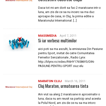
Daca tot mi-am dorit sa fac 2 maratoane intr-o
luna, am zis de ce sa nu incerc sa ma duc
aproape de casa, in Cluj, la prima editie a
Maratonului International. […]
MASSMEDIA
April 7, 2011
Si iar vorbesc multimilor
aici poti sa ma asculti, la emisiunea Din Pasiune
pentru Sport, invitat de catre Comunitatea
Femeilor Senzationale , Radio Lynx
http://blynx.ro/video/R6HY176586Y3/DIN-
PASIUNE-PENTRU-SPORT ciuz elu
MARATON CLUJ
March 16, 2011
Cluj Maraton, urmatoarea tinta
Am vrut sa alerg 2 maratoane in aproximativ o
luna; daca nu am reusit sa particip anul acesta
la Polul Nord, am zis de ce nu sa ma intorc