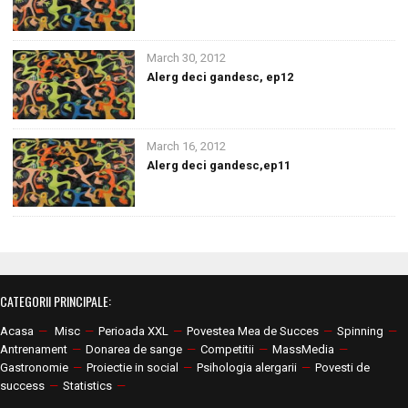
March 30, 2012
Alerg deci gandesc, ep12
March 16, 2012
Alerg deci gandesc,ep11
CATEGORII PRINCIPALE:
Acasa
—
Misc
—
Perioada XXL
—
Povestea Mea de Succes
—
Spinning
—
Antrenament
—
Donarea de sange
—
Competitii
—
MassMedia
—
Gastronomie
—
Proiectie in social
—
Psihologia alergarii
—
Povesti de
success
—
Statistics
—