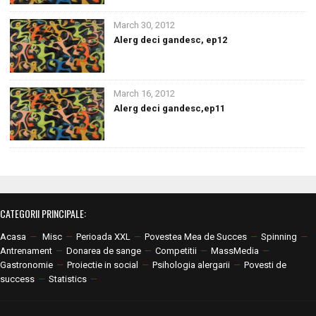
March 30, 2012
Alerg deci gandesc, ep12
March 16, 2012
Alerg deci gandesc,ep11
CATEGORII PRINCIPALE:
Acasa
—
Misc
—
Perioada XXL
—
Povestea Mea de Succes
—
Spinning
—
Antrenament
—
Donarea de sange
—
Competitii
—
MassMedia
—
Gastronomie
—
Proiectie in social
—
Psihologia alergarii
—
Povesti de
success
—
Statistics
—