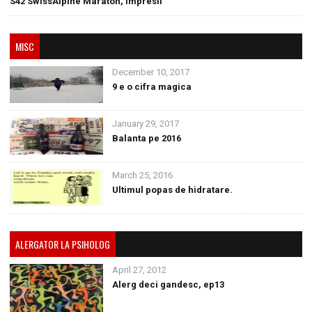
S42 SwissAlpine Maraton, impresii
MISC
December 10, 2017
9 e o cifra magica
January 29, 2017
Balanta pe 2016
March 25, 2016
Ultimul popas de hidratare.
ALERGATOR LA PSIHOLOG
April 27, 2012
Alerg deci gandesc, ep13