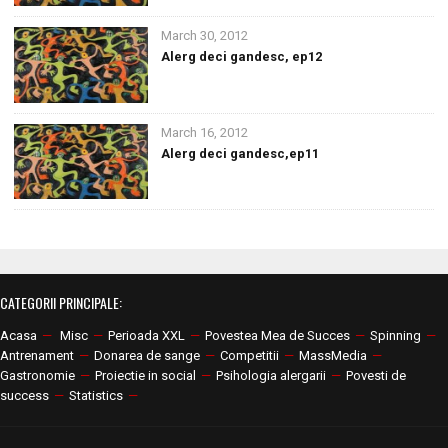
March 30, 2012
Alerg deci gandesc, ep12
March 16, 2012
Alerg deci gandesc,ep11
CATEGORII PRINCIPALE:
Acasa
—
Misc
—
Perioada XXL
—
Povestea Mea de Succes
—
Spinning
—
Antrenament
—
Donarea de sange
—
Competitii
—
MassMedia
—
Gastronomie
—
Proiectie in social
—
Psihologia alergarii
—
Povesti de
success
—
Statistics
—