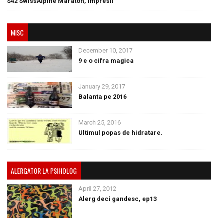
S42 SwissAlpine Maraton, impresii
MISC
December 10, 2017
9 e o cifra magica
January 29, 2017
Balanta pe 2016
March 25, 2016
Ultimul popas de hidratare.
ALERGATOR LA PSIHOLOG
April 27, 2012
Alerg deci gandesc, ep13