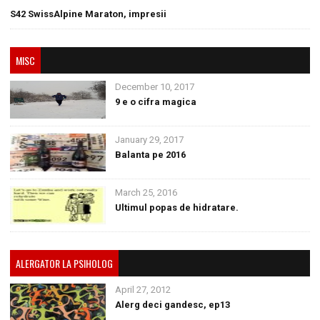
S42 SwissAlpine Maraton, impresii
MISC
December 10, 2017
9 e o cifra magica
January 29, 2017
Balanta pe 2016
March 25, 2016
Ultimul popas de hidratare.
ALERGATOR LA PSIHOLOG
April 27, 2012
Alerg deci gandesc, ep13