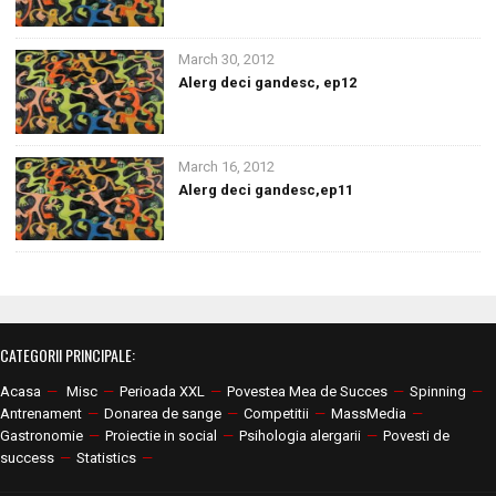
March 30, 2012
Alerg deci gandesc, ep12
March 16, 2012
Alerg deci gandesc,ep11
CATEGORII PRINCIPALE:
Acasa
—
Misc
—
Perioada XXL
—
Povestea Mea de Succes
—
Spinning
—
Antrenament
—
Donarea de sange
—
Competitii
—
MassMedia
—
Gastronomie
—
Proiectie in social
—
Psihologia alergarii
—
Povesti de
success
—
Statistics
—