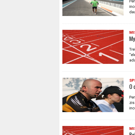
Pen
inc
dau
MI
My
Tre
“el
ada
SP
O 
Pen
zis
inc
MI
Bol