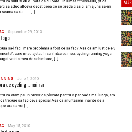
tru ca sunt si eu o “pata de culoare”, in lumea fitness-ului, pt ca
ALER
erc sa aduc altceva decat ceea ce se preda clasic, am ajuns sa-mi
 seama ca da……. […]
SC
September 29, 2010
 logo
buia sa-l fac, mare problema a fost ce sa fac? Asa ca am luat cele 3
emente”: care m-au ajutat in schimbarea mea: cycling running yoga
ugat vointa mea de schimbare, […]
INNING
June 1, 2010
ora de cycling …mai rar
tru ca eram pe un picior de plecare pentru o perioada mai lunga, am
 ca trebuie sa fac ceva special Asa ca anuntasem inainte de a
epe ora ca voi […]
SC
May 15, 2010
ly din nou