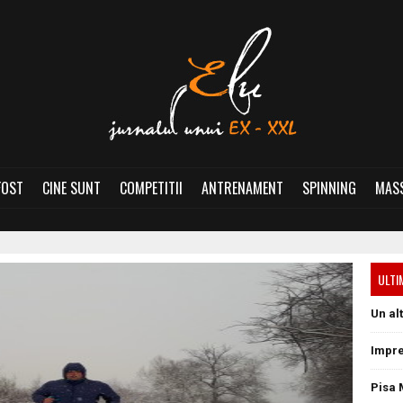
FOST
CINE SUNT
COMPETITII
ANTRENAMENT
SPINNING
MASS
ULTI
Un al
Impre
Pisa 