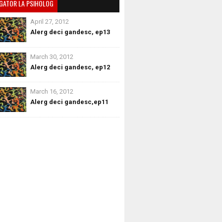
GATOR LA PSIHOLOG
April 27, 2012
Alerg deci gandesc, ep13
March 30, 2012
Alerg deci gandesc, ep12
March 16, 2012
Alerg deci gandesc,ep11