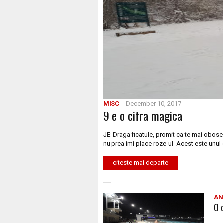
MISC
December 10, 2017
9 e o cifra magica
JE: Draga ficatule, promit ca te mai obose
nu prea imi place roze-ul Acest este unul 
citeste mai departe
AN
O 