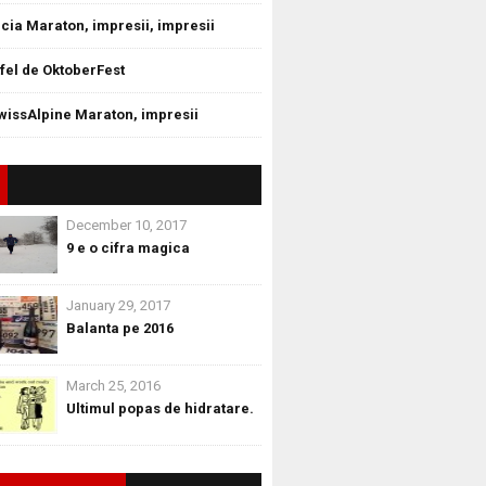
cia Maraton, impresii, impresii
tfel de OktoberFest
wissAlpine Maraton, impresii
December 10, 2017
9 e o cifra magica
January 29, 2017
Balanta pe 2016
March 25, 2016
Ultimul popas de hidratare.