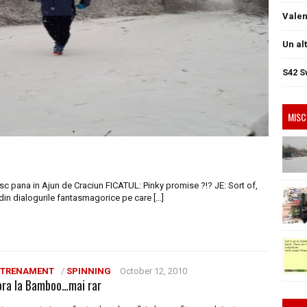
Valen
Un al
S42 S
MISC
sc pana in Ajun de Craciun FICATUL: Pinky promise ?!? JE: Sort of,
din dialogurile fantasmagorice pe care […]
TRENAMENT
/
SPINNING
October 12, 2010
ora la Bamboo…mai rar