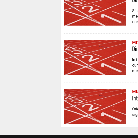
Si 
mel
cor
MI
Di
In 
cun
mel
MI
In
Ori
sig