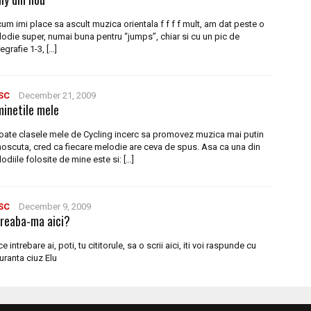
cum imi place sa ascult muzica orientala f f f f mult, am dat peste o
odie super, numai buna pentru “jumps”, chiar si cu un pic de
egrafie 1-3, […]
SC
December 21, 2009
minetile mele
toate clasele mele de Cycling incerc sa promovez muzica mai putin
oscuta, cred ca fiecare melodie are ceva de spus. Asa ca una din
odiile folosite de mine este si: […]
SC
December 9, 2009
treaba-ma aici?
ce intrebare ai, poti, tu cititorule, sa o scrii aici, iti voi raspunde cu
uranta ciuz Elu