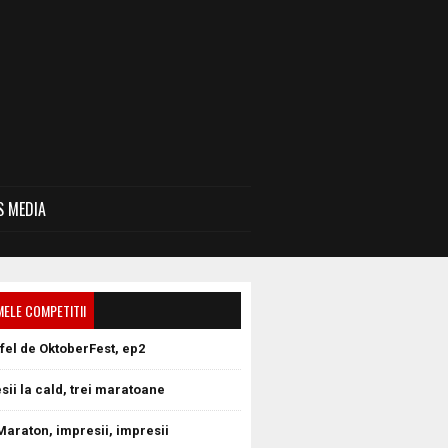
 MEDIA
MELE COMPETITII
tfel de OktoberFest, ep2
sii la cald, trei maratoane
Maraton, impresii, impresii