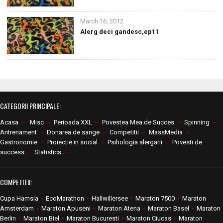
March 16, 2012
Alerg deci gandesc,ep11
CATEGORII PRINCIPALE:
Acasa
—
Misc
—
Perioada XXL
—
Povestea Mea de Succes
—
Spinning
—
Antrenament
—
Donarea de sange
—
Competitii
—
MassMedia
—
Gastronomie
—
Proiectie in social
—
Psihologia alergarii
—
Povesti de
success
—
Statistics
—
COMPETITII:
Cupa Hamsia
•
EcoMarathon
•
Hallwillersee
•
Maraton 7500
•
Maraton
Amsterdam
•
Maraton Apuseni
•
Maraton Atena
•
Maraton Basel
•
Maraton
Berlin
•
Maraton Biel
•
Maraton Bucuresti
•
Maraton Ciucas
•
Maraton