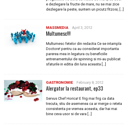
e dezlegare la fructe de mare, nu se mai zice
dezlegare la peste, suntem un picutz fitzosi, […]
MASSMEDIA
April 3, 2012
Multumesc!!!
Multumesc fetelor din redactia Ce se intampla
Doctore! pentru ca au considerat importanta
parerea mea in legatura cu beneficiile
antrenamentului de spinning si mi-au publicat
sfaturile in editia din luna aceasta […]
GASTRONOMIE
February 8, 2012
Alergator la restaurant, ep33
Servus Chef Horica! E frig mai frig ca data
trecuta, stiu de asemenea ca ar merge o reteta
consistenta pe vremea aceasta, dar hai mai
bine ceva usor si de vara […]