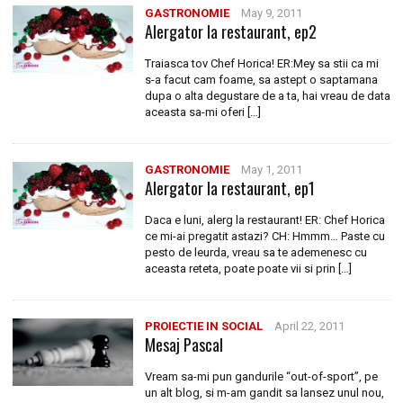
GASTRONOMIE
May 9, 2011
Alergator la restaurant, ep2
Traiasca tov Chef Horica! ER:Mey sa stii ca mi
s-a facut cam foame, sa astept o saptamana
dupa o alta degustare de a ta, hai vreau de data
aceasta sa-mi oferi […]
GASTRONOMIE
May 1, 2011
Alergator la restaurant, ep1
Daca e luni, alerg la restaurant! ER: Chef Horica
ce mi-ai pregatit astazi? CH: Hmmm… Paste cu
pesto de leurda, vreau sa te ademenesc cu
aceasta reteta, poate poate vii si prin […]
PROIECTIE IN SOCIAL
April 22, 2011
Mesaj Pascal
Vream sa-mi pun gandurile “out-of-sport”, pe
un alt blog, si m-am gandit sa lansez unul nou,