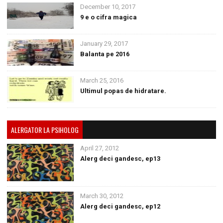
December 10, 2017
9 e o cifra magica
January 29, 2017
Balanta pe 2016
March 25, 2016
Ultimul popas de hidratare.
ALERGATOR LA PSIHOLOG
April 27, 2012
Alerg deci gandesc, ep13
March 30, 2012
Alerg deci gandesc, ep12