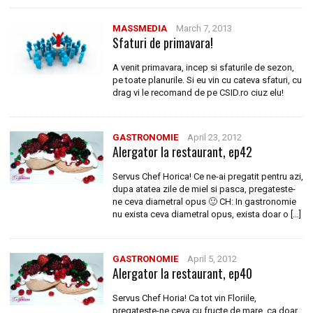
MASSMEDIA
March 7, 2013
Sfaturi de primavara!
A venit primavara, incep si sfaturile de sezon,
pe toate planurile. Si eu vin cu cateva sfaturi, cu
drag vi le recomand de pe CSID.ro ciuz elu!
GASTRONOMIE
April 23, 2012
Alergator la restaurant, ep42
Servus Chef Horica! Ce ne-ai pregatit pentru azi,
dupa atatea zile de miel si pasca, pregateste-
ne ceva diametral opus 🙂 CH: In gastronomie
nu exista ceva diametral opus, exista doar o […]
GASTRONOMIE
April 5, 2012
Alergator la restaurant, ep40
Servus Chef Horia! Ca tot vin Floriile,
pregateste-ne ceva cu fructe de mare, ca doar