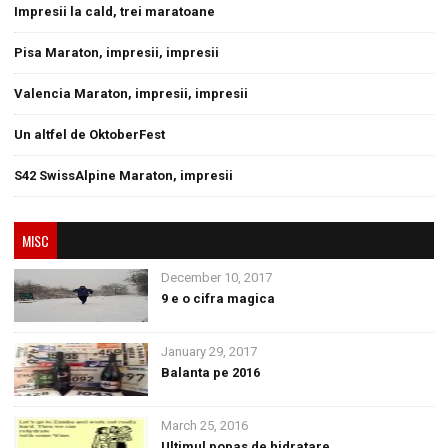
Impresii la cald, trei maratoane
Pisa Maraton, impresii, impresii
Valencia Maraton, impresii, impresii
Un altfel de OktoberFest
S42 SwissAlpine Maraton, impresii
MISC
December 10, 2017
9 e o cifra magica
January 29, 2017
Balanta pe 2016
March 25, 2016
Ultimul popas de hidratare.