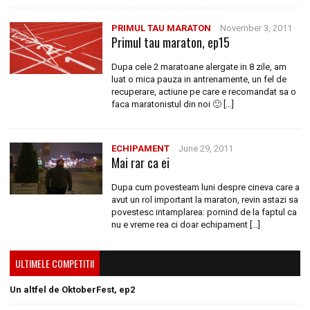
PRIMUL TAU MARATON
November 3, 2011
Primul tau maraton, ep15
Dupa cele 2 maratoane alergate in 8 zile, am
luat o mica pauza in antrenamente, un fel de
recuperare, actiune pe care e recomandat sa o
faca maratonistul din noi 🙂 […]
ECHIPAMENT
June 29, 2011
Mai rar ca ei
Dupa cum povesteam luni despre cineva care a
avut un rol important la maraton, revin astazi sa
povestesc intamplarea: pornind de la faptul ca
nu e vreme rea ci doar echipament […]
ULTIMELE COMPETITII
Un altfel de OktoberFest, ep2