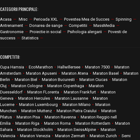
CATEGORII PRINCIPALE:
Acasa
—
Misc
—
Perioada XXL
—
Povestea Mea de Succes
—
Spinning
—
Antrenament
—
Donarea de sange
—
Competitii
—
MassMedia
—
Gastronomie
—
Proiectie in social
—
Psihologia alergarii
—
Povesti de
success
—
Statistics
—
COMPETITII:
Cupa Hamsia
•
EcoMarathon
•
Hallwillersee
•
Maraton 7500
•
Maraton
Amsterdam
•
Maraton Apuseni
•
Maraton Atena
•
Maraton Basel
•
Maraton
Berlin
•
Maraton Biel
•
Maraton Bucuresti
•
Maraton Ciucas
•
Maraton
Cluj
•
Maraton Cologne
•
Maraton Copenhaga
•
Maraton
Duesseldorf
•
Maraton FLorenta
•
Maraton Frankfurt
•
Maraton
Geneva
•
Maraton Hercules
•
Maraton Lausanne
•
Maraton
Lucerne
•
Maraton Luxembourg
•
Maraton Milano
•
Maraton
Munchen
•
Maraton Muttenz
•
Maraton Piatra Craiului
•
Maraton
Pilatus
•
Maraton Pisa
•
Maraton Ravenna
•
Maraton Reggio nell
Emilia
•
Maraton Riga
•
Maraton Roma
•
Maraton Rotterdam
•
Maraton
Sahara
•
Maraton Stockholm
•
Maraton SwissAlpine
•
Maraton
Valencia
•
Maraton Venezia
•
Maraton Zermatt
•
Maraton Zurich
•
Semi