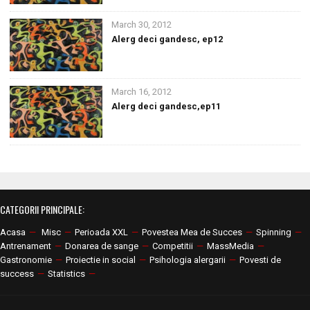
March 30, 2012
Alerg deci gandesc, ep12
March 16, 2012
Alerg deci gandesc,ep11
CATEGORII PRINCIPALE:
Acasa
—
Misc
—
Perioada XXL
—
Povestea Mea de Succes
—
Spinning
—
Antrenament
—
Donarea de sange
—
Competitii
—
MassMedia
—
Gastronomie
—
Proiectie in social
—
Psihologia alergarii
—
Povesti de
success
—
Statistics
—