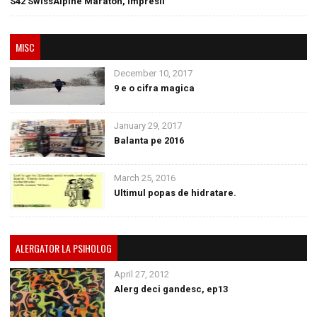
S42 SwissAlpine Maraton, impresii
MISC
December 10, 2017
9 e o cifra magica
January 29, 2017
Balanta pe 2016
March 25, 2016
Ultimul popas de hidratare.
ALERGATOR LA PSIHOLOG
April 27, 2012
Alerg deci gandesc, ep13