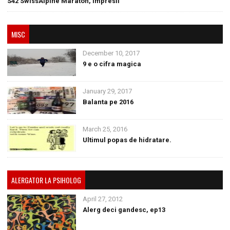
S42 SwissAlpine Maraton, impresii
MISC
December 10, 2017
9 e o cifra magica
January 29, 2017
Balanta pe 2016
March 25, 2016
Ultimul popas de hidratare.
ALERGATOR LA PSIHOLOG
April 27, 2012
Alerg deci gandesc, ep13