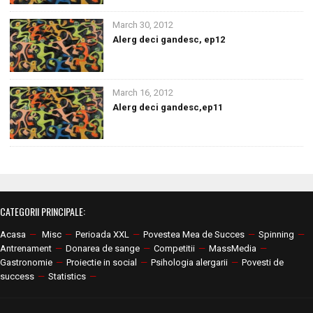
March 30, 2012
Alerg deci gandesc, ep12
March 16, 2012
Alerg deci gandesc,ep11
CATEGORII PRINCIPALE:
Acasa
—
Misc
—
Perioada XXL
—
Povestea Mea de Succes
—
Spinning
—
Antrenament
—
Donarea de sange
—
Competitii
—
MassMedia
—
Gastronomie
—
Proiectie in social
—
Psihologia alergarii
—
Povesti de
success
—
Statistics
—