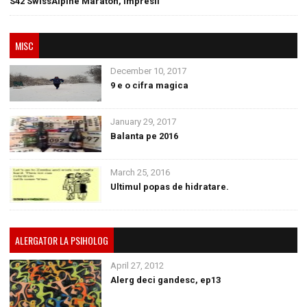
S42 SwissAlpine Maraton, impresii
MISC
December 10, 2017
9 e o cifra magica
January 29, 2017
Balanta pe 2016
March 25, 2016
Ultimul popas de hidratare.
ALERGATOR LA PSIHOLOG
April 27, 2012
Alerg deci gandesc, ep13