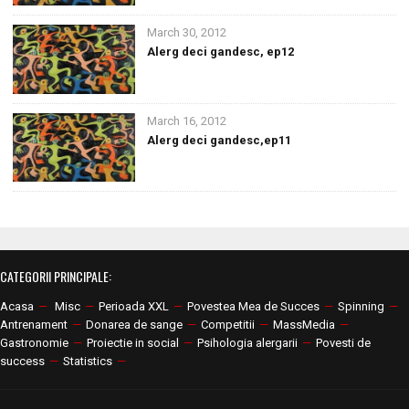
March 30, 2012
Alerg deci gandesc, ep12
March 16, 2012
Alerg deci gandesc,ep11
CATEGORII PRINCIPALE:
Acasa
—
Misc
—
Perioada XXL
—
Povestea Mea de Succes
—
Spinning
—
Antrenament
—
Donarea de sange
—
Competitii
—
MassMedia
—
Gastronomie
—
Proiectie in social
—
Psihologia alergarii
—
Povesti de
success
—
Statistics
—