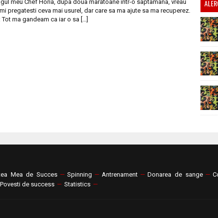
gul meu Chef Horia, dupa doua maratoane intr-o saptamana, vreau
ALER
mi pregatesti ceva mai usurel, dar care sa ma ajute sa ma recuperez.
 Tot ma gandeam ca iar o sa […]
tea Mea de Succes
—
Spinning
—
Antrenament
—
Donarea de sange
—
C
Povesti de success
—
Statistics
—