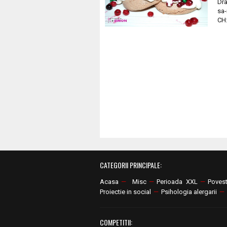
Dra
sa-
CH:
CATEGORII PRINCIPALE:
Acasa
—
Misc
—
Perioada XXL
—
Poves
Proiectie in social
—
Psihologia alergarii
—
COMPETITII: