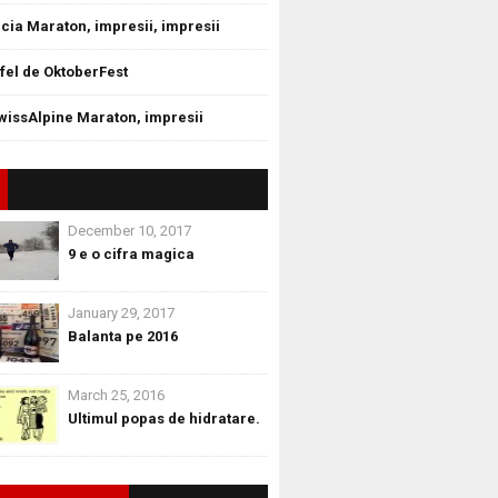
cia Maraton, impresii, impresii
tfel de OktoberFest
wissAlpine Maraton, impresii
December 10, 2017
9 e o cifra magica
January 29, 2017
Balanta pe 2016
March 25, 2016
Ultimul popas de hidratare.