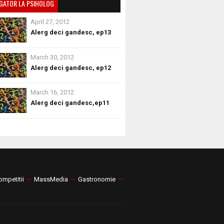
GATOR LA PSIHOLOG
April 27, 2012
Alerg deci gandesc, ep13
March 30, 2012
Alerg deci gandesc, ep12
March 16, 2012
Alerg deci gandesc,ep11
ompetitii
—
MassMedia
—
Gastronomie
—