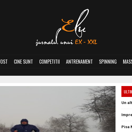
FOST
CINE SUNT
COMPETITII
ANTRENAMENT
SPINNING
MASS
ULTI
Un al
Impre
Pisa 