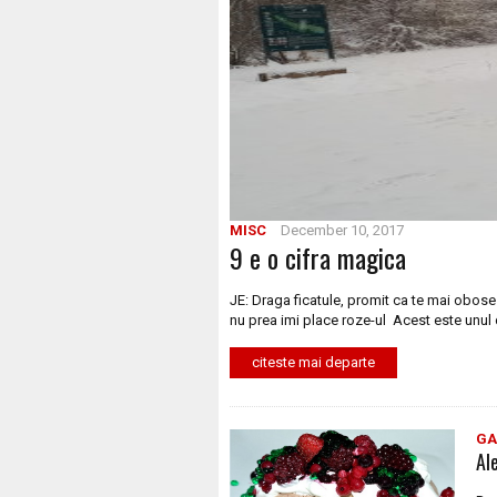
MISC
December 10, 2017
9 e o cifra magica
JE: Draga ficatule, promit ca te mai obose
nu prea imi place roze-ul Acest este unul 
citeste mai departe
GA
Al