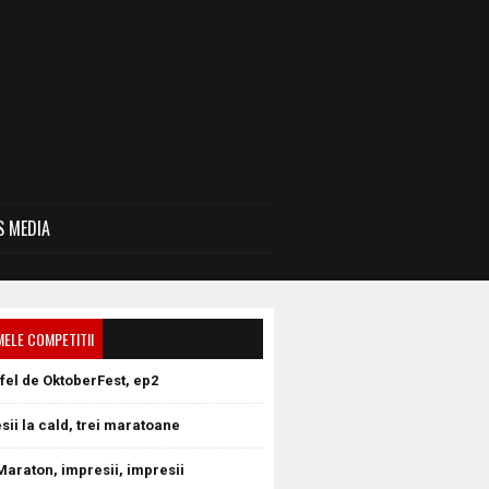
 MEDIA
MELE COMPETITII
tfel de OktoberFest, ep2
sii la cald, trei maratoane
Maraton, impresii, impresii