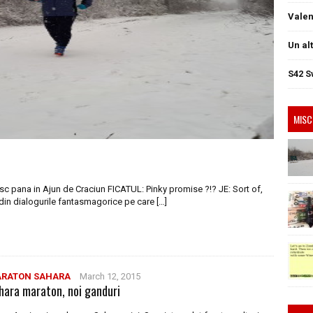
Valen
Un al
S42 S
MISC
sc pana in Ajun de Craciun FICATUL: Pinky promise ?!? JE: Sort of,
din dialogurile fantasmagorice pe care […]
RATON SAHARA
March 12, 2015
hara maraton, noi ganduri