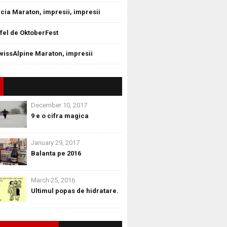
cia Maraton, impresii, impresii
tfel de OktoberFest
wissAlpine Maraton, impresii
December 10, 2017
9 e o cifra magica
January 29, 2017
Balanta pe 2016
March 25, 2016
Ultimul popas de hidratare.