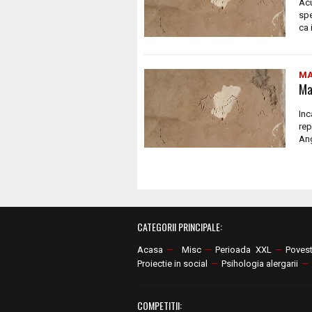
Acu
spe
ca 
MA
Ma
Inc
rep
Ang
CATEGORII PRINCIPALE:
Acasa
—
Misc
—
Perioada XXL
—
Poves
Proiectie in social
—
Psihologia alergarii
—
COMPETITII: