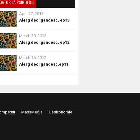
GATOR LA PSIHOLOG
April 27, 2012
Alerg deci gandesc, ep13
March 30, 2012
Alerg deci gandesc, ep12
March 16, 2012
Alerg deci gandesc,ep11
ompetitii
—
MassMedia
—
Gastronomie
—