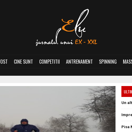
FOST
CINE SUNT
COMPETITII
ANTRENAMENT
SPINNING
MASS
ULTI
Un al
Impre
Pisa 