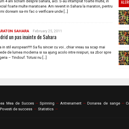
m 4 ani scriam despre Sahara, aici. S-au intamplat foarte multe, in
ALER
cial foarte multe maratoane. Am revenit in Sahara la maraton, pentru
imi doream sa-mi fac o verificare unde […]
RATON SAHARA
February 25, 2011
drid un pas inainte de Sahara
a in stil european!!!!! Sa fiu sincer cu voi…chiar vreau sa scap mai
ede de lumea moderna si sa ajung acolo intre nisipuri, sa zbor spre
eria – Tindouf. Totusi nu […]
tea Mea de Succes
—
Spinning
—
Antrenament
—
Donarea de sange
—
C
Povesti de success
—
Statistics
—