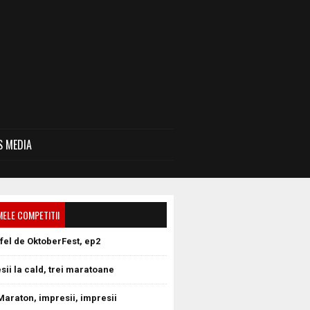
 MEDIA
MELE COMPETITII
tfel de OktoberFest, ep2
sii la cald, trei maratoane
Maraton, impresii, impresii