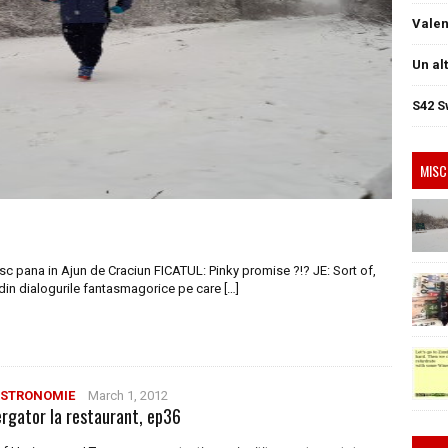
Valen
Un al
S42 S
MISC
sc pana in Ajun de Craciun FICATUL: Pinky promise ?!? JE: Sort of,
din dialogurile fantasmagorice pe care […]
STRONOMIE
March 1, 2012
ergator la restaurant, ep36