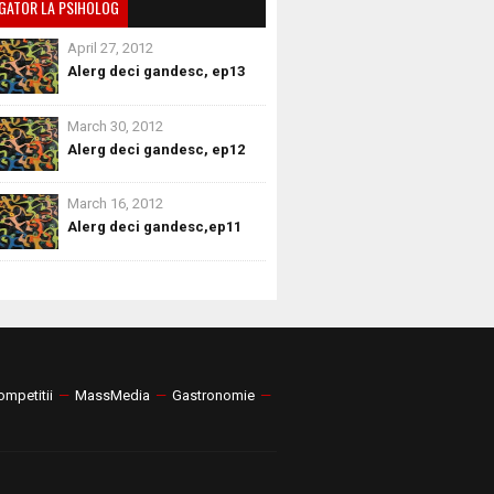
GATOR LA PSIHOLOG
April 27, 2012
Alerg deci gandesc, ep13
March 30, 2012
Alerg deci gandesc, ep12
March 16, 2012
Alerg deci gandesc,ep11
ompetitii
—
MassMedia
—
Gastronomie
—