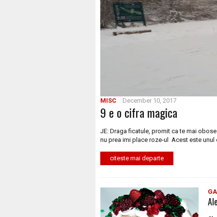
MISC
December 10, 2017
9 e o cifra magica
JE: Draga ficatule, promit ca te mai obose
nu prea imi place roze-ul Acest este unul 
citeste mai departe
GA
Al