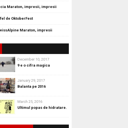
cia Maraton, impresii, impresii
tfel de OktoberFest
wissAlpine Maraton, impresii
December 10, 2017
9 e o cifra magica
January 29, 2017
Balanta pe 2016
March 25, 2016
Ultimul popas de hidratare.