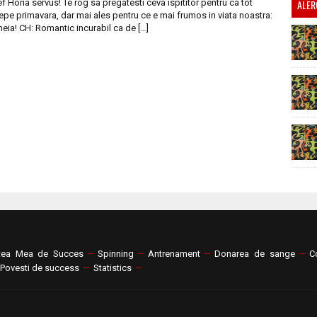
f Horia servus! Te rog sa pregatesti ceva ispititor pentru ca tot
ALER
epe primavara, dar mai ales pentru ce e mai frumos in viata noastra:
eia! CH: Romantic incurabil ca de […]
tea Mea de Succes
—
Spinning
—
Antrenament
—
Donarea de sange
—
C
Povesti de success
—
Statistics
—