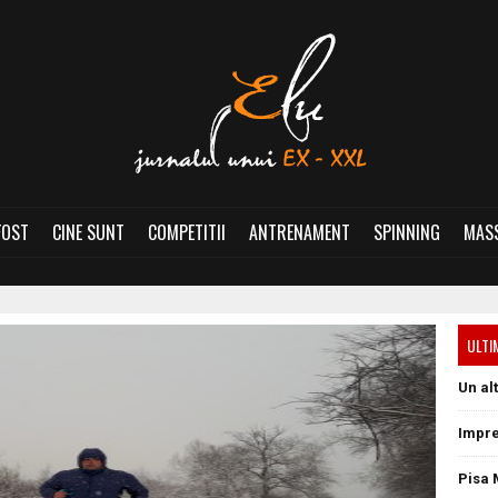
FOST
CINE SUNT
COMPETITII
ANTRENAMENT
SPINNING
MASS
ULTI
Un al
Impre
Pisa 