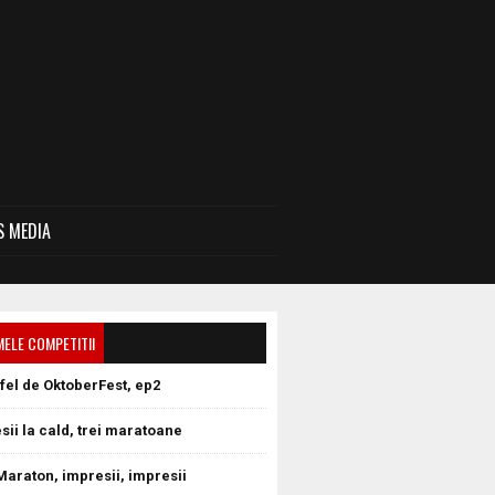
 MEDIA
MELE COMPETITII
tfel de OktoberFest, ep2
sii la cald, trei maratoane
Maraton, impresii, impresii