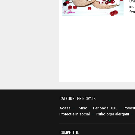
Che
inc
fem
CATEGORII PRINCIPALE:
Acasa
—
Misc
—
Perioada XXL
—
Poves
Proiectie in social
—
Psihologia alergarii
—
COMPETITII: