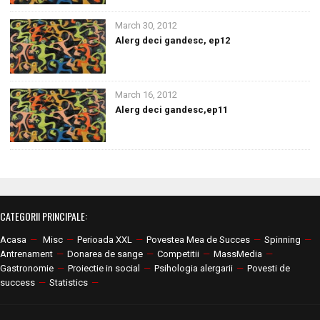
March 30, 2012
Alerg deci gandesc, ep12
March 16, 2012
Alerg deci gandesc,ep11
CATEGORII PRINCIPALE:
Acasa
—
Misc
—
Perioada XXL
—
Povestea Mea de Succes
—
Spinning
—
Antrenament
—
Donarea de sange
—
Competitii
—
MassMedia
—
Gastronomie
—
Proiectie in social
—
Psihologia alergarii
—
Povesti de
success
—
Statistics
—