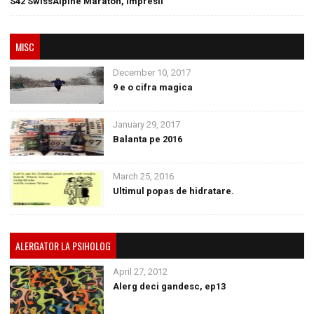
S42 SwissAlpine Maraton, impresii
MISC
December 10, 2017
9 e o cifra magica
January 29, 2017
Balanta pe 2016
March 25, 2016
Ultimul popas de hidratare.
ALERGATOR LA PSIHOLOG
April 27, 2012
Alerg deci gandesc, ep13