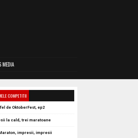
 MEDIA
MELE COMPETITII
tfel de OktoberFest, ep2
sii la cald, trei maratoane
Maraton, impresii, impresii