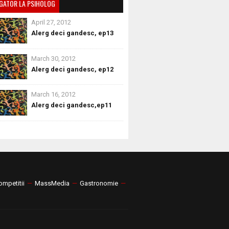
GATOR LA PSIHOLOG
April 27, 2012
Alerg deci gandesc, ep13
March 30, 2012
Alerg deci gandesc, ep12
March 16, 2012
Alerg deci gandesc,ep11
ompetitii
—
MassMedia
—
Gastronomie
—