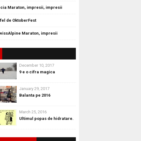
cia Maraton, impresii, impresii
tfel de OktoberFest
wissAlpine Maraton, impresii
December 10, 2017
9 e o cifra magica
January 29, 2017
Balanta pe 2016
March 25, 2016
Ultimul popas de hidratare.