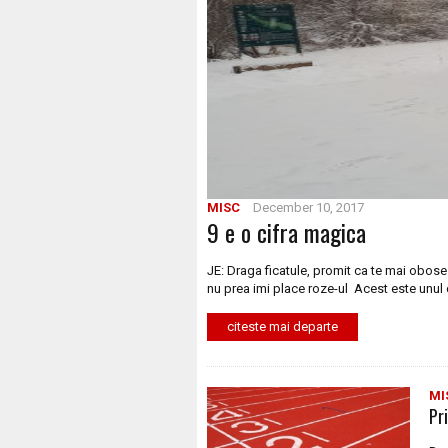
MISC
December 10, 2017
9 e o cifra magica
JE: Draga ficatule, promit ca te mai obose
nu prea imi place roze-ul Acest este unul 
citeste mai departe
MI
Pr