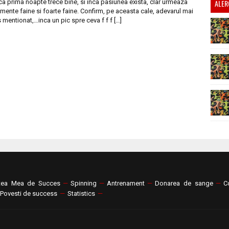
a prima noapte trece bine, si inca pasiunea exista, clar urmeaza
ALER
ente faine si foarte faine. Confirm, pe aceasta cale, adevarul mai
 mentionat,…inca un pic spre ceva f f f […]
tea Mea de Succes
—
Spinning
—
Antrenament
—
Donarea de sange
—
C
Povesti de success
—
Statistics
—