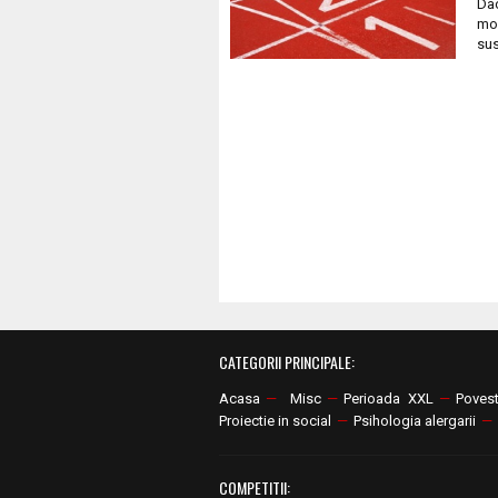
Dac
mom
sus
CATEGORII PRINCIPALE:
Acasa
—
Misc
—
Perioada XXL
—
Poves
Proiectie in social
—
Psihologia alergarii
—
COMPETITII: