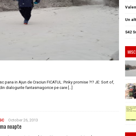
Valen
Un al
S42 S
MISC
sc pana in Ajun de Craciun FICATUL: Pinky promise ?!? JE: Sort of,
din dialogurile fantasmagorice pe care […]
SC
October 26, 2013
ima noapte