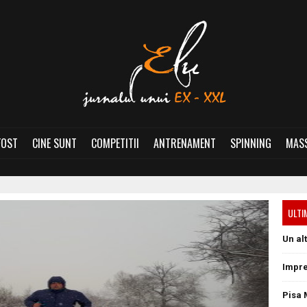
FOST
CINE SUNT
COMPETITII
ANTRENAMENT
SPINNING
MASS
ULTI
Un al
Impre
Pisa 