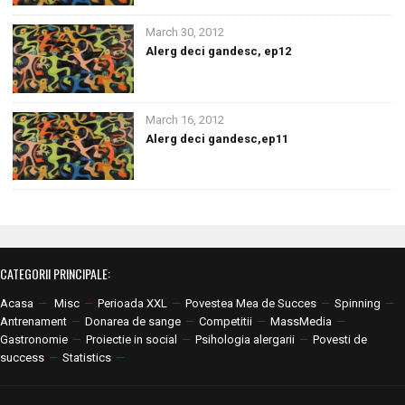
March 30, 2012
Alerg deci gandesc, ep12
March 16, 2012
Alerg deci gandesc,ep11
CATEGORII PRINCIPALE:
Acasa
—
Misc
—
Perioada XXL
—
Povestea Mea de Succes
—
Spinning
—
Antrenament
—
Donarea de sange
—
Competitii
—
MassMedia
—
Gastronomie
—
Proiectie in social
—
Psihologia alergarii
—
Povesti de
success
—
Statistics
—