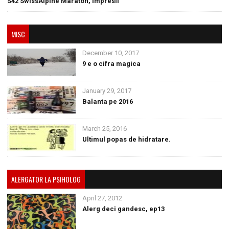
S42 SwissAlpine Maraton, impresii
MISC
December 10, 2017
9 e o cifra magica
January 29, 2017
Balanta pe 2016
March 25, 2016
Ultimul popas de hidratare.
ALERGATOR LA PSIHOLOG
April 27, 2012
Alerg deci gandesc, ep13