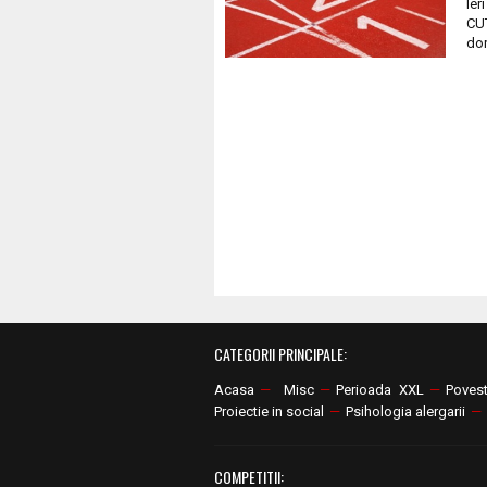
Ier
CUT
dor
CATEGORII PRINCIPALE:
Acasa
—
Misc
—
Perioada XXL
—
Poves
Proiectie in social
—
Psihologia alergarii
—
COMPETITII: