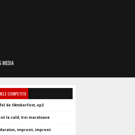
 MEDIA
MELE COMPETITII
tfel de OktoberFest, ep2
sii la cald, trei maratoane
Maraton, impresii, impresii