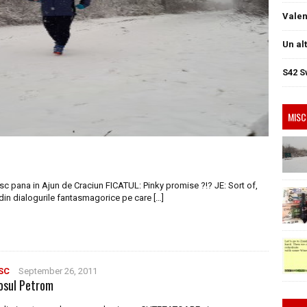
Valen
Un al
S42 S
MISC
sc pana in Ajun de Craciun FICATUL: Pinky promise ?!? JE: Sort of,
din dialogurile fantasmagorice pe care […]
SC
September 26, 2011
osul Petrom