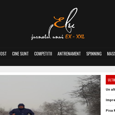
FOST
CINE SUNT
COMPETITII
ANTRENAMENT
SPINNING
MASS
ULTI
Un al
Impre
Pisa 