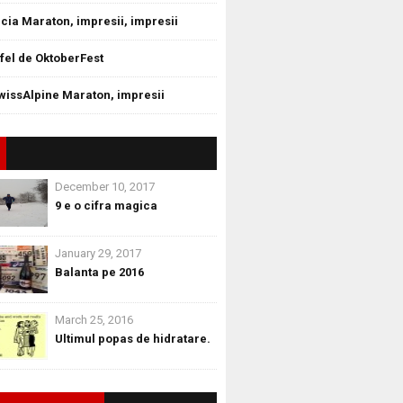
cia Maraton, impresii, impresii
tfel de OktoberFest
wissAlpine Maraton, impresii
December 10, 2017
9 e o cifra magica
January 29, 2017
Balanta pe 2016
March 25, 2016
Ultimul popas de hidratare.