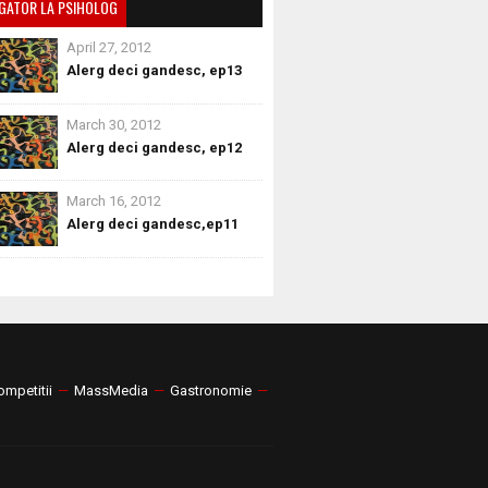
GATOR LA PSIHOLOG
April 27, 2012
Alerg deci gandesc, ep13
March 30, 2012
Alerg deci gandesc, ep12
March 16, 2012
Alerg deci gandesc,ep11
ompetitii
—
MassMedia
—
Gastronomie
—