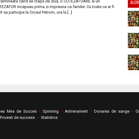
i dimineata cand se crapa de ziua, o CUTEZATOARE si un
ALER
EZATOR incepeau prima zi impreuna ca familie. Cu toate ca ar fi
it sa participe la Crosul Petrom, ora la […]
tea Mea de Succes
—
Spinning
—
Antrenament
—
Donarea de sange
—
C
Povesti de success
—
Statistics
—