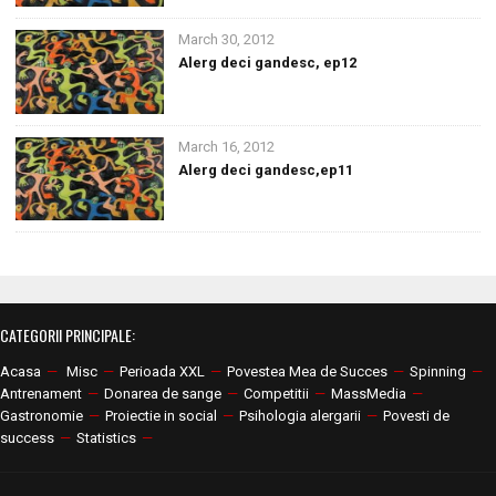
March 30, 2012
Alerg deci gandesc, ep12
March 16, 2012
Alerg deci gandesc,ep11
CATEGORII PRINCIPALE:
Acasa
—
Misc
—
Perioada XXL
—
Povestea Mea de Succes
—
Spinning
—
Antrenament
—
Donarea de sange
—
Competitii
—
MassMedia
—
Gastronomie
—
Proiectie in social
—
Psihologia alergarii
—
Povesti de
success
—
Statistics
—