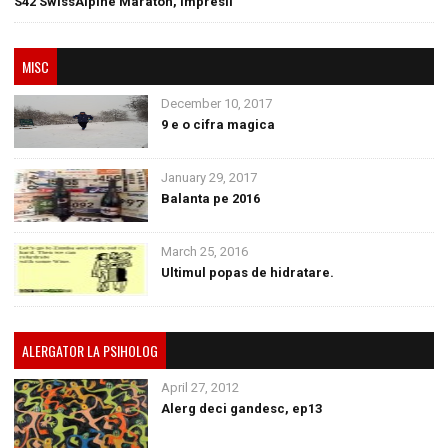
S42 SwissAlpine Maraton, impresii
MISC
December 10, 2017
9 e o cifra magica
January 29, 2017
Balanta pe 2016
March 25, 2016
Ultimul popas de hidratare.
ALERGATOR LA PSIHOLOG
April 27, 2012
Alerg deci gandesc, ep13