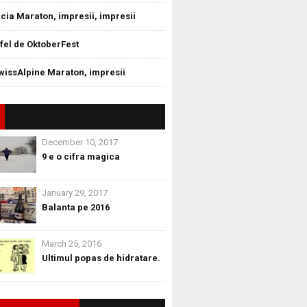
cia Maraton, impresii, impresii
tfel de OktoberFest
wissAlpine Maraton, impresii
December 10, 2017
9 e o cifra magica
January 29, 2017
Balanta pe 2016
March 25, 2016
Ultimul popas de hidratare.