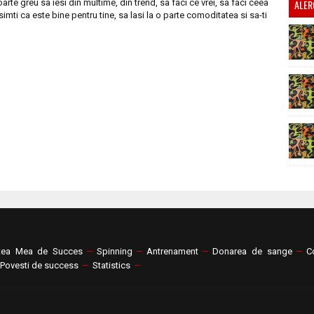
oarte greu sa iesi din multime, din trend, sa faci ce vrei, sa faci ceea
ALER
simti ca este bine pentru tine, sa lasi la o parte comoditatea si sa-ti
tea Mea de Succes
—
Spinning
—
Antrenament
—
Donarea de sange
—
C
Povesti de success
—
Statistics
—