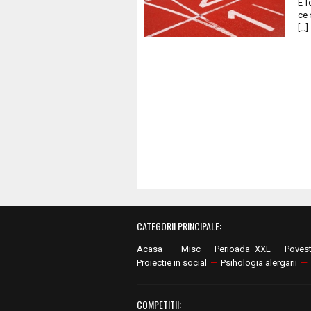
E f
ce 
[…]
CATEGORII PRINCIPALE:
Acasa
—
Misc
—
Perioada XXL
—
Poves
Proiectie in social
—
Psihologia alergarii
—
COMPETITII: