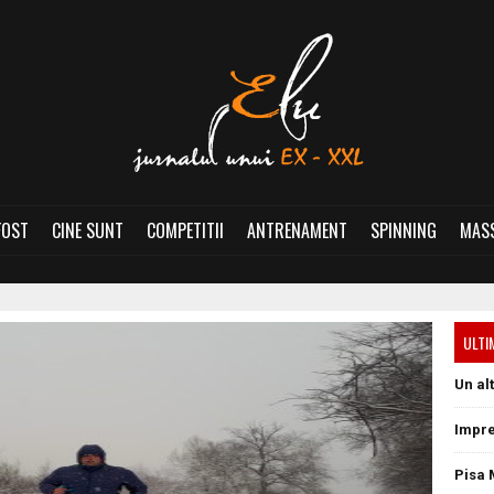
FOST
CINE SUNT
COMPETITII
ANTRENAMENT
SPINNING
MASS
ULTI
Un al
Impre
Pisa 