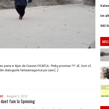
Valen
Un al
S42 S
MISC
sc pana in Ajun de Craciun FICATUL: Pinky promise ?!? JE: Sort of,
din dialogurile fantasmagorice pe care […]
SC
August 3, 2012
 duet fain la Spinning