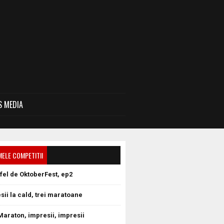
 MEDIA
MELE COMPETITII
tfel de OktoberFest, ep2
sii la cald, trei maratoane
Maraton, impresii, impresii