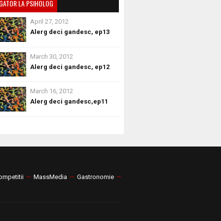
GATOR LA PSIHOLOG
April 27, 2012
Alerg deci gandesc, ep13
March 30, 2012
Alerg deci gandesc, ep12
March 16, 2012
Alerg deci gandesc,ep11
ompetitii
—
MassMedia
—
Gastronomie
—