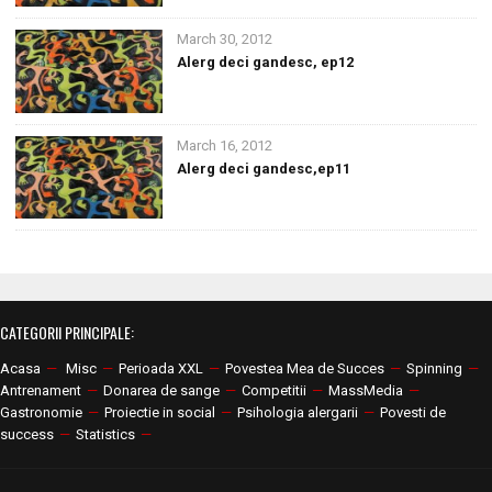
March 30, 2012
Alerg deci gandesc, ep12
March 16, 2012
Alerg deci gandesc,ep11
CATEGORII PRINCIPALE:
Acasa
—
Misc
—
Perioada XXL
—
Povestea Mea de Succes
—
Spinning
—
Antrenament
—
Donarea de sange
—
Competitii
—
MassMedia
—
Gastronomie
—
Proiectie in social
—
Psihologia alergarii
—
Povesti de
success
—
Statistics
—