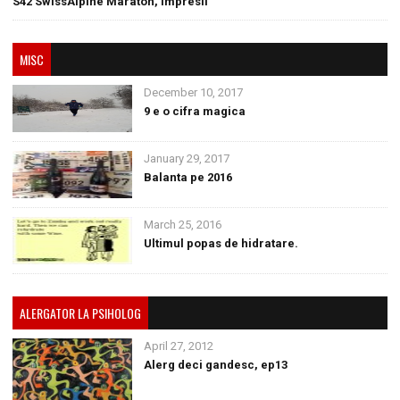
S42 SwissAlpine Maraton, impresii
MISC
December 10, 2017
9 e o cifra magica
January 29, 2017
Balanta pe 2016
March 25, 2016
Ultimul popas de hidratare.
ALERGATOR LA PSIHOLOG
April 27, 2012
Alerg deci gandesc, ep13