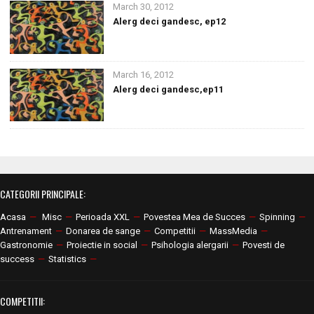
March 30, 2012
Alerg deci gandesc, ep12
March 16, 2012
Alerg deci gandesc,ep11
CATEGORII PRINCIPALE:
Acasa
—
Misc
—
Perioada XXL
—
Povestea Mea de Succes
—
Spinning
—
Antrenament
—
Donarea de sange
—
Competitii
—
MassMedia
—
Gastronomie
—
Proiectie in social
—
Psihologia alergarii
—
Povesti de
success
—
Statistics
—
COMPETITII: