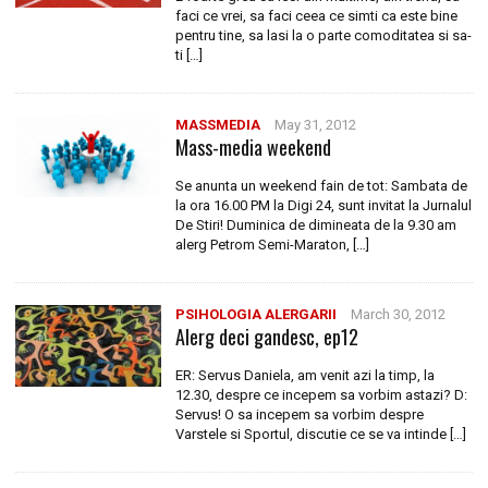
faci ce vrei, sa faci ceea ce simti ca este bine
pentru tine, sa lasi la o parte comoditatea si sa-
ti […]
MASSMEDIA
May 31, 2012
Mass-media weekend
Se anunta un weekend fain de tot: Sambata de
la ora 16.00 PM la Digi 24, sunt invitat la Jurnalul
De Stiri! Duminica de dimineata de la 9.30 am
alerg Petrom Semi-Maraton, […]
PSIHOLOGIA ALERGARII
March 30, 2012
Alerg deci gandesc, ep12
ER: Servus Daniela, am venit azi la timp, la
12.30, despre ce incepem sa vorbim astazi? D:
Servus! O sa incepem sa vorbim despre
Varstele si Sportul, discutie ce se va intinde […]