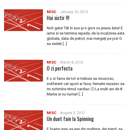
MISC
January 10, 2015
Hai sictir !!!
Noh gata! Tăt în sus şi-n gios cu jesuiu ăsta! E
iarna si se termina repede, de la incalzirea asta
globala, data de petrol, mai mergeți pe jos! O
sa vedeti […]
MISC
March 8, 2013
O zi perfecta
E o zi faina de tot si trebuie sa recunosc,
indiferent cat sport ai face, femeile reusesc sa-
mi schimbe ritmul cardiac 🙂 La multi ani de 8
Martie si nu numai! […]
MISC
August 3, 2012
Un duet fain la Spinning
E foarte greu sa iesi din multime, din trend, sa