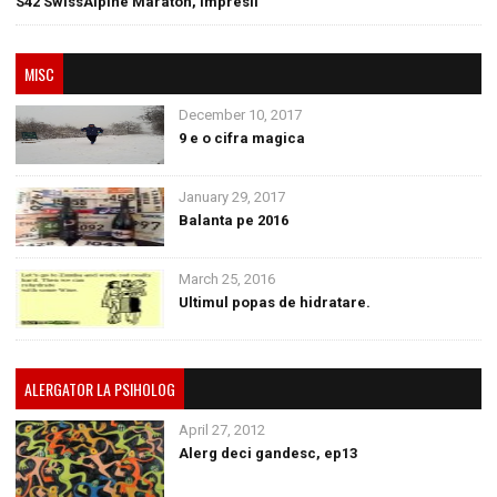
S42 SwissAlpine Maraton, impresii
MISC
December 10, 2017
9 e o cifra magica
January 29, 2017
Balanta pe 2016
March 25, 2016
Ultimul popas de hidratare.
ALERGATOR LA PSIHOLOG
April 27, 2012
Alerg deci gandesc, ep13