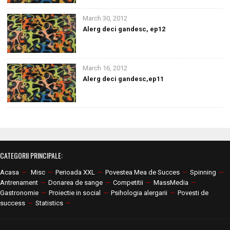
March 30, 2012
Alerg deci gandesc, ep12
March 16, 2012
Alerg deci gandesc,ep11
CATEGORII PRINCIPALE:
Acasa
—
Misc
—
Perioada XXL
—
Povestea Mea de Succes
—
Spinning
—
Antrenament
—
Donarea de sange
—
Competitii
—
MassMedia
—
Gastronomie
—
Proiectie in social
—
Psihologia alergarii
—
Povesti de
success
—
Statistics
—