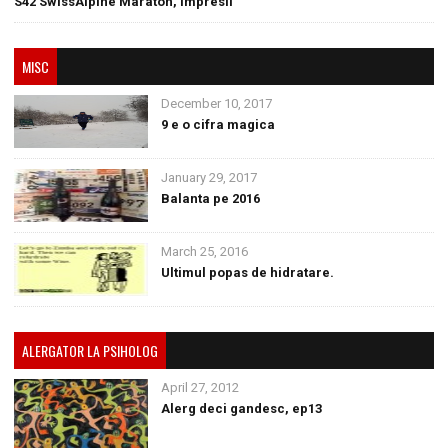
S42 SwissAlpine Maraton, impresii
MISC
December 10, 2017
9 e o cifra magica
January 29, 2017
Balanta pe 2016
March 25, 2016
Ultimul popas de hidratare.
ALERGATOR LA PSIHOLOG
April 27, 2012
Alerg deci gandesc, ep13