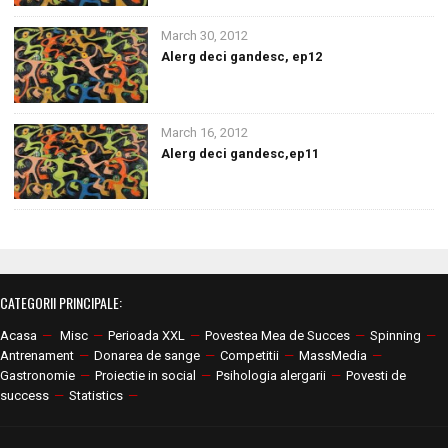
March 30, 2012
Alerg deci gandesc, ep12
March 16, 2012
Alerg deci gandesc,ep11
CATEGORII PRINCIPALE:
Acasa
—
Misc
—
Perioada XXL
—
Povestea Mea de Succes
—
Spinning
—
Antrenament
—
Donarea de sange
—
Competitii
—
MassMedia
—
Gastronomie
—
Proiectie in social
—
Psihologia alergarii
—
Povesti de
success
—
Statistics
—