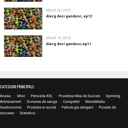
March 30, 2012
Alerg deci gandesc, ep12
March 16, 2012
Alerg deci gandesc,ep11
CATEGORII PRINCIPALE:
Acasa
—
Misc
—
Perioada XXL
—
Povestea Mea de Succes
—
Spinning
—
Antrenament
—
Donarea de sange
—
Competitii
—
MassMedia
—
Gastronomie
—
Proiectie in social
—
Psihologia alergarii
—
Povesti de
success
—
Statistics
—