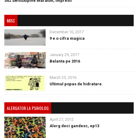
S42 SwissAlpine Maraton, impresii
MISC
December 10, 2017
9 e o cifra magica
January 29, 2017
Balanta pe 2016
March 25, 2016
Ultimul popas de hidratare.
ALERGATOR LA PSIHOLOG
April 27, 2012
Alerg deci gandesc, ep13