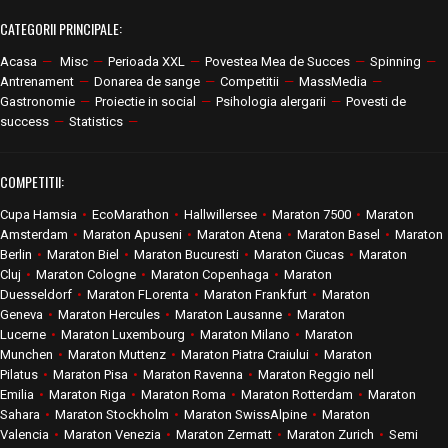
CATEGORII PRINCIPALE:
Acasa
—
Misc
—
Perioada XXL
—
Povestea Mea de Succes
—
Spinning
—
Antrenament
—
Donarea de sange
—
Competitii
—
MassMedia
—
Gastronomie
—
Proiectie in social
—
Psihologia alergarii
—
Povesti de
success
—
Statistics
—
COMPETITII:
Cupa Hamsia
•
EcoMarathon
•
Hallwillersee
•
Maraton 7500
•
Maraton
Amsterdam
•
Maraton Apuseni
•
Maraton Atena
•
Maraton Basel
•
Maraton
Berlin
•
Maraton Biel
•
Maraton Bucuresti
•
Maraton Ciucas
•
Maraton
Cluj
•
Maraton Cologne
•
Maraton Copenhaga
•
Maraton
Duesseldorf
•
Maraton FLorenta
•
Maraton Frankfurt
•
Maraton
Geneva
•
Maraton Hercules
•
Maraton Lausanne
•
Maraton
Lucerne
•
Maraton Luxembourg
•
Maraton Milano
•
Maraton
Munchen
•
Maraton Muttenz
•
Maraton Piatra Craiului
•
Maraton
Pilatus
•
Maraton Pisa
•
Maraton Ravenna
•
Maraton Reggio nell
Emilia
•
Maraton Riga
•
Maraton Roma
•
Maraton Rotterdam
•
Maraton
Sahara
•
Maraton Stockholm
•
Maraton SwissAlpine
•
Maraton
Valencia
•
Maraton Venezia
•
Maraton Zermatt
•
Maraton Zurich
•
Semi