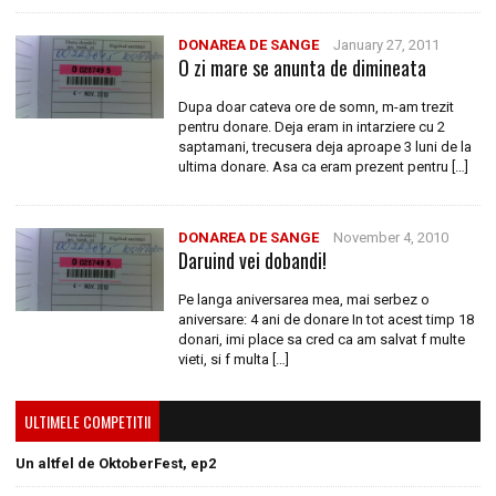
DONAREA DE SANGE
January 27, 2011
O zi mare se anunta de dimineata
Dupa doar cateva ore de somn, m-am trezit
pentru donare. Deja eram in intarziere cu 2
saptamani, trecusera deja aproape 3 luni de la
ultima donare. Asa ca eram prezent pentru […]
DONAREA DE SANGE
November 4, 2010
Daruind vei dobandi!
Pe langa aniversarea mea, mai serbez o
aniversare: 4 ani de donare In tot acest timp 18
donari, imi place sa cred ca am salvat f multe
vieti, si f multa […]
ULTIMELE COMPETITII
Un altfel de OktoberFest, ep2