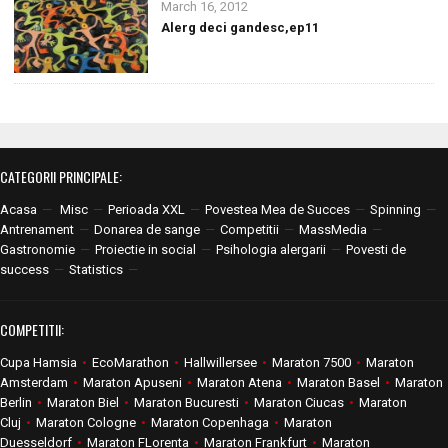
March 16, 2012
Alerg deci gandesc,ep11
CATEGORII PRINCIPALE:
Acasa
—
Misc
—
Perioada XXL
—
Povestea Mea de Succes
—
Spinning
—
Antrenament
—
Donarea de sange
—
Competitii
—
MassMedia
—
Gastronomie
—
Proiectie in social
—
Psihologia alergarii
—
Povesti de
success
—
Statistics
—
COMPETITII:
Cupa Hamsia
•
EcoMarathon
•
Hallwillersee
•
Maraton 7500
•
Maraton
Amsterdam
•
Maraton Apuseni
•
Maraton Atena
•
Maraton Basel
•
Maraton
Berlin
•
Maraton Biel
•
Maraton Bucuresti
•
Maraton Ciucas
•
Maraton
Cluj
•
Maraton Cologne
•
Maraton Copenhaga
•
Maraton
Duesseldorf
•
Maraton FLorenta
•
Maraton Frankfurt
•
Maraton