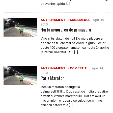
o revenire rapida, […]
ANTRENAMENT
/
MASSMEDIA
April 19,
2010
Hai la inviorarea de primavara
Vino si tu alaturi de noi! E o mare placere si
onoare sa fiu chemat sa conduc grupul celor
peste 100 alergatori amatori sambata 24 aprilie
in Parcul Tineretului ! Si […]
ANTRENAMENT
/
COMPETITII
April 14,
2010
Paris Maraton
Inca un maraton adaugat la
palmares!!!!!!!!!!!!….Dupa atat de multa pregatire
a venit si vremea maratonului. Dar am avut un
mic ghinion: o raceala se cuibarise in mine,
chiar cu cateva zile […]