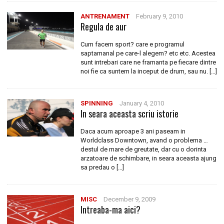
ANTRENAMENT
February 9, 2010
Regula de aur
Cum facem sport? care e programul
saptamanal pe care-l alegem? etc etc. Acestea
sunt intrebari care ne framanta pe fiecare dintre
noi fie ca suntem la inceput de drum, sau nu. […]
SPINNING
January 4, 2010
In seara aceasta scriu istorie
Daca acum aproape 3 ani paseam in
Worldclass Downtown, avand o problema …
destul de mare de greutate, dar cu o dorinta
arzatoare de schimbare, in seara aceasta ajung
sa predau o […]
MISC
December 9, 2009
Intreaba-ma aici?