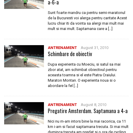
a-6-a
Sunt foarte mandru ca pentru semi-maratonul
de la Bucuresti voi alerga pentru caritate Acest
lucru chiar iti da vointa sa alergi mai mult mai
mult si mai mult. Saptamana care a […]
ANTRENAMENT
August 31, 2010
Schimbare de obiectiv
Dupa experienta cu Moeciu, si satul sa mai
zbor atat, am schimbat obiectivul pentru
aceasta toamna si el este Piatra Craiului.
Maraton Montan. O experienta noua si o
abordare la fel […]
ANTRENAMENT
August 8, 2010
Pregatire Amsterdam. Saptamana a 4-a
Nici nu m-am intors bine la mai racorica, ca 11
km i-am si facut saptamana trecuta. Si mai mult
duminca trecuta am predat si o ora de cycling,