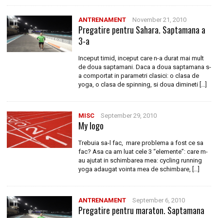
ANTRENAMENT
November 21, 2010
Pregatire pentru Sahara. Saptamana a
3-a
Inceput timid, inceput care n-a durat mai mult
de doua saptamani. Daca a doua saptamana s-
a comportat in parametri clasici: o clasa de
yoga, o clasa de spinning, si doua dimineti […]
MISC
September 29, 2010
My logo
Trebuia sa-l fac, mare problema a fost ce sa
fac? Asa ca am luat cele 3 “elemente”: care m-
au ajutat in schimbarea mea: cycling running
yoga adaugat vointa mea de schimbare, […]
ANTRENAMENT
September 6, 2010
Pregatire pentru maraton. Saptamana