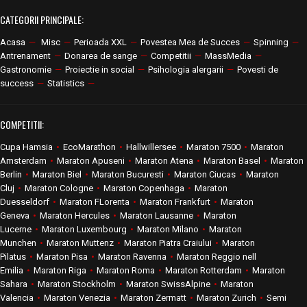
CATEGORII PRINCIPALE:
Acasa
—
Misc
—
Perioada XXL
—
Povestea Mea de Succes
—
Spinning
—
Antrenament
—
Donarea de sange
—
Competitii
—
MassMedia
—
Gastronomie
—
Proiectie in social
—
Psihologia alergarii
—
Povesti de
success
—
Statistics
—
COMPETITII:
Cupa Hamsia
•
EcoMarathon
•
Hallwillersee
•
Maraton 7500
•
Maraton
Amsterdam
•
Maraton Apuseni
•
Maraton Atena
•
Maraton Basel
•
Maraton
Berlin
•
Maraton Biel
•
Maraton Bucuresti
•
Maraton Ciucas
•
Maraton
Cluj
•
Maraton Cologne
•
Maraton Copenhaga
•
Maraton
Duesseldorf
•
Maraton FLorenta
•
Maraton Frankfurt
•
Maraton
Geneva
•
Maraton Hercules
•
Maraton Lausanne
•
Maraton
Lucerne
•
Maraton Luxembourg
•
Maraton Milano
•
Maraton
Munchen
•
Maraton Muttenz
•
Maraton Piatra Craiului
•
Maraton
Pilatus
•
Maraton Pisa
•
Maraton Ravenna
•
Maraton Reggio nell
Emilia
•
Maraton Riga
•
Maraton Roma
•
Maraton Rotterdam
•
Maraton
Sahara
•
Maraton Stockholm
•
Maraton SwissAlpine
•
Maraton
Valencia
•
Maraton Venezia
•
Maraton Zermatt
•
Maraton Zurich
•
Semi