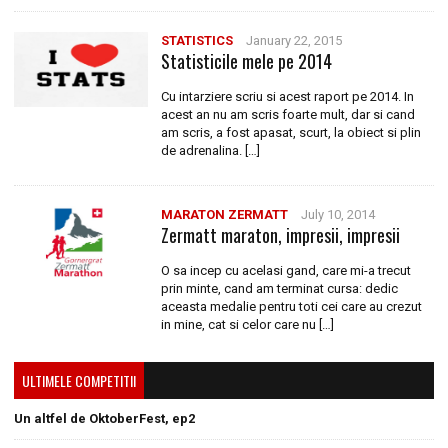
STATISTICS
January 22, 2015
Statisticile mele pe 2014
Cu intarziere scriu si acest raport pe 2014. In
acest an nu am scris foarte mult, dar si cand
am scris, a fost apasat, scurt, la obiect si plin
de adrenalina. […]
MARATON ZERMATT
July 10, 2014
Zermatt maraton, impresii, impresii
O sa incep cu acelasi gand, care mi-a trecut
prin minte, cand am terminat cursa: dedic
aceasta medalie pentru toti cei care au crezut
in mine, cat si celor care nu […]
ULTIMELE COMPETITII
Un altfel de OktoberFest, ep2