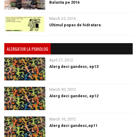
Balanta pe 2016
March 25, 2016
Ultimul popas de hidratare.
ALERGATOR LA PSIHOLOG
April 27, 2012
Alerg deci gandesc, ep13
March 30, 2012
Alerg deci gandesc, ep12
March 16, 2012
Alerg deci gandesc,ep11