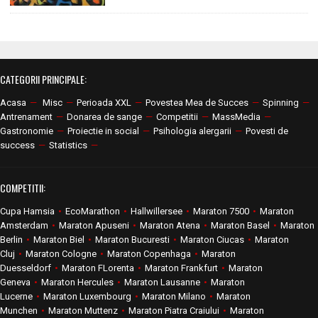
CATEGORII PRINCIPALE:
Acasa
—
Misc
—
Perioada XXL
—
Povestea Mea de Succes
—
Spinning
—
Antrenament
—
Donarea de sange
—
Competitii
—
MassMedia
—
Gastronomie
—
Proiectie in social
—
Psihologia alergarii
—
Povesti de
success
—
Statistics
—
COMPETITII:
Cupa Hamsia
•
EcoMarathon
•
Hallwillersee
•
Maraton 7500
•
Maraton
Amsterdam
•
Maraton Apuseni
•
Maraton Atena
•
Maraton Basel
•
Maraton
Berlin
•
Maraton Biel
•
Maraton Bucuresti
•
Maraton Ciucas
•
Maraton
Cluj
•
Maraton Cologne
•
Maraton Copenhaga
•
Maraton
Duesseldorf
•
Maraton FLorenta
•
Maraton Frankfurt
•
Maraton
Geneva
•
Maraton Hercules
•
Maraton Lausanne
•
Maraton
Lucerne
•
Maraton Luxembourg
•
Maraton Milano
•
Maraton
Munchen
•
Maraton Muttenz
•
Maraton Piatra Craiului
•
Maraton