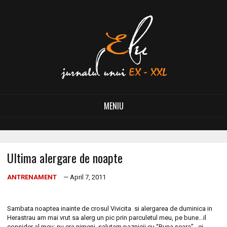
MENIU
Ultima alergare de noapte
ANTRENAMENT
— April 7, 2011
Sambata noaptea inainte de crosul Vivicita si alergarea de duminica in
Herastrau am mai vrut sa alerg un pic prin parculetul meu, pe bune…il
consider al meu: nu era nimeni, salutam paznicii cu “Buna seara”…ei