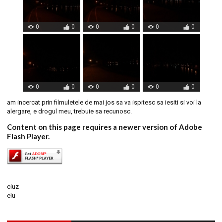
0
0
0
0
0
0
0
0
0
0
0
0
am incercat prin filmuletele de mai jos sa va ispitesc sa iesiti si voi la
alergare, e drogul meu, trebuie sa recunosc.
Content on this page requires a newer version of Adobe
Flash Player.
ciuz
elu