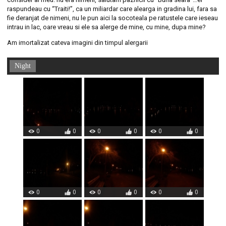
raspundeau cu “Traiti!”, ca un miliardar care alearga in gradina lui, fara sa
fie deranjat de nimeni, nu le pun aici la socoteala pe ratustele care ieseau
intrau in lac, oare vreau si ele sa alerge de mine, cu mine, dupa mine?
Am imortalizat cateva imagini din timpul alergarii
Night
0
0
0
0
0
0
0
0
0
0
0
0